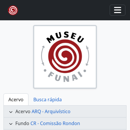
Skip to main content
Togg
Acervo
Busca rápida
Acervo
ARQ - Arquivístico
Fundo
CR - Comissão Rondon