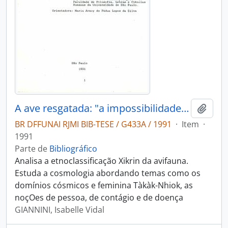
A ave resgatada: "a impossibilidade da leveza do ser"
Adici
BR DFFUNAI RJMI BIB-TESE / G433A / 1991
·
Item
·
1991
Parte de
Bibliográfico
Analisa a etnoclassificação Xikrin da avifauna.
Estuda a cosmologia abordando temas como os
domínios cósmicos e feminina Tàkàk-Nhiok, as
noçOes de pessoa, de contágio e de doença
GIANNINI, Isabelle Vidal