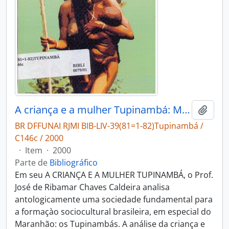
A criança e a mulher Tupinambá: Maranhão: século XVII.
Adici
BR DFFUNAI RJMI BIB-LIV-39(81=1-82)Tupinambá /
C146c / 2000
·
Item
·
2000
Parte de
Bibliográfico
Em seu A CRIANÇA E A MULHER TUPINAMBÁ, o Prof.
José de Ribamar Chaves Caldeira analisa
antologicamente uma sociedade fundamental para
a formaçào sociocultural brasileira, em especial do
Maranhão: os Tupinambás. A análise da criança e