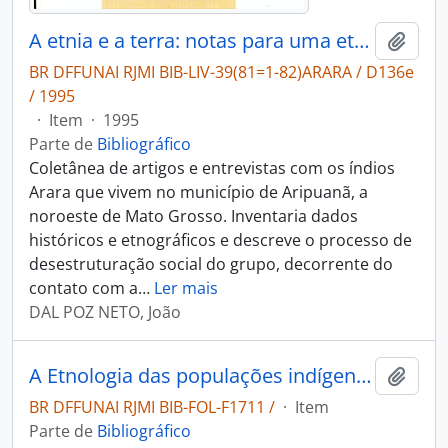
A etnia e a terra: notas para uma etnologia dos índios Arara (Aripuanã - MT).
Adici
BR DFFUNAI RJMI BIB-LIV-39(81=1-82)ARARA / D136e
/ 1995
·
Item
·
1995
Parte de
Bibliográfico
Coletânea de artigos e entrevistas com os índios
Arara que vivem no município de Aripuanã, a
noroeste de Mato Grosso. Inventaria dados
históricos e etnográficos e descreve o processo de
desestruturação social do grupo, decorrente do
contato com a
…
Ler mais
DAL POZ NETO, João
A Etnologia das populações indígenas do Brasil, nas duas últimas décadas
Adici
BR DFFUNAI RJMI BIB-FOL-F1711 /
·
Item
Parte de
Bibliográfico