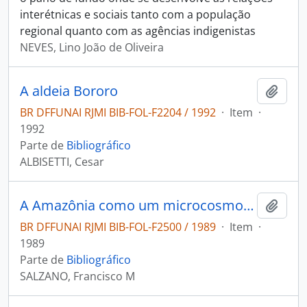
interétnicas e sociais tanto com a população
regional quanto com as agências indigenistas
NEVES, Lino João de Oliveira
A aldeia Bororo
Adici
BR DFFUNAI RJMI BIB-FOL-F2204 / 1992
·
Item
·
1992
Parte de
Bibliográfico
ALBISETTI, Cesar
A Amazônia como um microcosmo: populações indígenas.
Adici
BR DFFUNAI RJMI BIB-FOL-F2500 / 1989
·
Item
·
1989
Parte de
Bibliográfico
SALZANO, Francisco M