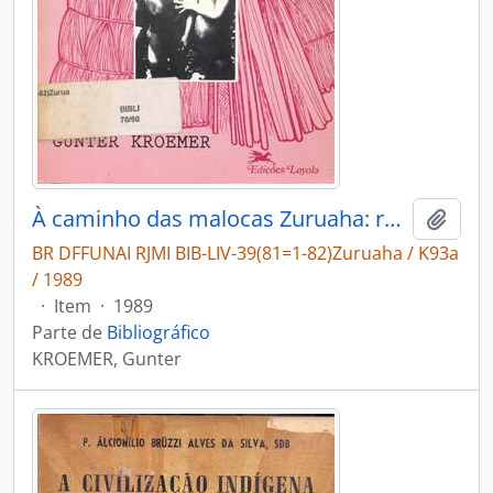
À caminho das malocas Zuruaha: reconhecimento e identificação de um povo indígena desconhecido.
Adici
BR DFFUNAI RJMI BIB-LIV-39(81=1-82)Zuruaha / K93a
/ 1989
·
Item
·
1989
Parte de
Bibliográfico
KROEMER, Gunter