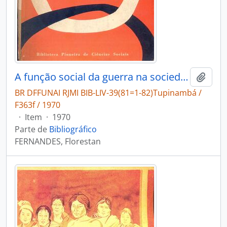
A função social da guerra na sociedade tupinambá
Adici
BR DFFUNAI RJMI BIB-LIV-39(81=1-82)Tupinambá /
F363f / 1970
·
Item
·
1970
Parte de
Bibliográfico
FERNANDES, Florestan