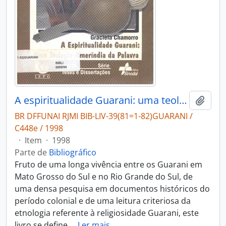
A espiritualidade Guarani: uma teologia ameríndia da palavra.
Adici
BR DFFUNAI RJMI BIB-LIV-39(81=1-82)GUARANI /
C448e / 1998
·
Item
·
1998
Parte de
Bibliográfico
Fruto de uma longa vivência entre os Guarani em
Mato Grosso do Sul e no Rio Grande do Sul, de
uma densa pesquisa em documentos históricos do
período colonial e de uma leitura criteriosa da
etnologia referente à religiosidade Guarani, este
livro se define,
…
Ler mais