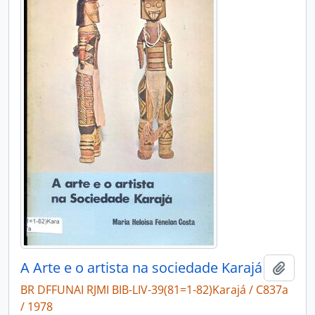
A Arte e o artista na sociedade Karajá
Adici
BR DFFUNAI RJMI BIB-LIV-39(81=1-82)Karajá / C837a
/ 1978