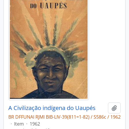
A Civilização indígena do Uaupés
Adici
BR DFFUNAI RJMI BIB-LIV-39(811=1-82) / S586c / 1962
·
Item
·
1962