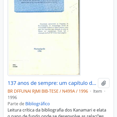
137 anos de sempre: um capítulo da história Kanamari do contato
Adici
BR DFFUNAI RJMI BIB-TESE / N499A / 1996
·
Item
·
1996
Parte de
Bibliográfico
Leitura crítica da bibliografia dos Kanamari e elata
o pano de fundo onde se desenvolve as relaçOes