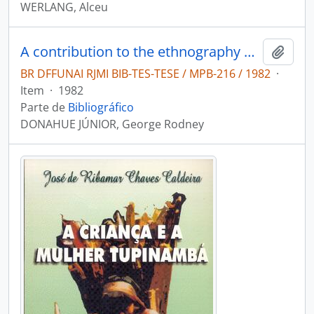
WERLANG, Alceu
A contribution to the ethnography of the Karajá indians of Central Brazil
Adici
BR DFFUNAI RJMI BIB-TES-TESE / MPB-216 / 1982
·
Item
·
1982
Parte de
Bibliográfico
DONAHUE JÚNIOR, George Rodney