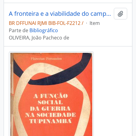
A fronteira e a viabilidade do campesinato indígena
Adici
BR DFFUNAI RJMI BIB-FOL-F2212 /
·
Item
Parte de
Bibliográfico
OLIVEIRA, João Pacheco de