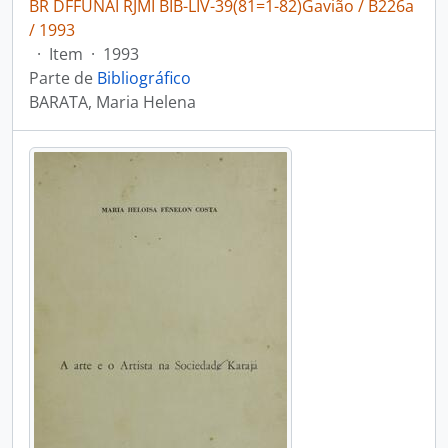
BR DFFUNAI RJMI BIB-LIV-39(81=1-82)Gavião / B226a
/ 1993
·
Item
·
1993
Parte de
Bibliográfico
BARATA, Maria Helena