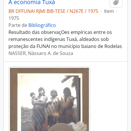
A economia Tuxá
Adici
BR DFFUNAI RJMI BIB-TESE / N267E / 1975
·
Item
·
1975
Parte de
Bibliográfico
Resultado das observaçOes empíricas entre os
remanescentes indígenas Tuxá, aldeados sob
proteção da FUNAI no município baiano de Rodelas
NASSER, Nássaro A. de Souza