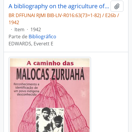
A bibliography on the agriculture of the american indians
Adici
BR DFFUNAI RJMI BIB-LIV-R016:63(73=1-82) / E26b /
1942
·
Item
·
1942
Parte de
Bibliográfico
EDWARDS, Everett E