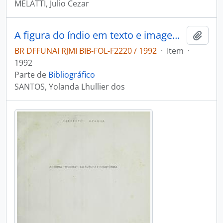
MELATTI, Julio Cezar
A figura do índio em texto e imagem do século XVI
Adici
BR DFFUNAI RJMI BIB-FOL-F2220 / 1992
·
Item
·
1992
Parte de
Bibliográfico
SANTOS, Yolanda Lhullier dos