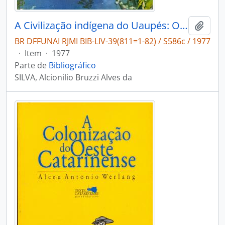
A Civilização indígena do Uaupés: Observações antropológicas, etnográficas e sociológicas.
Adici
BR DFFUNAI RJMI BIB-LIV-39(811=1-82) / S586c / 1977
·
Item
·
1977
Parte de
Bibliográfico
SILVA, Alcionilio Bruzzi Alves da