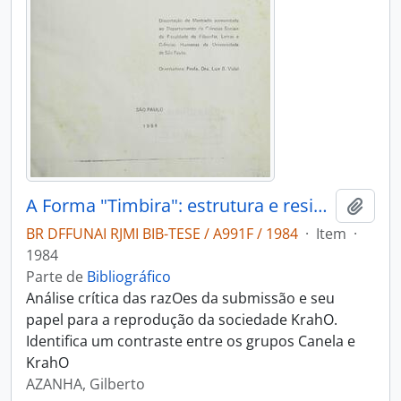
A Forma "Timbira": estrutura e resistência
Adici
BR DFFUNAI RJMI BIB-TESE / A991F / 1984
·
Item
·
1984
Parte de
Bibliográfico
Análise crítica das razOes da submissão e seu
papel para a reprodução da sociedade KrahO.
Identifica um contraste entre os grupos Canela e
KrahO
AZANHA, Gilberto