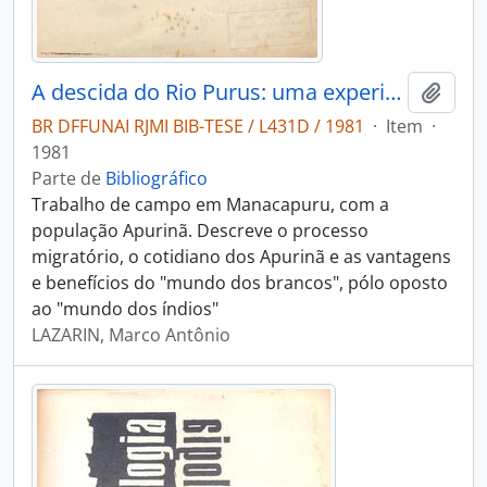
A descida do Rio Purus: uma experiência de contato interétnico
Adici
BR DFFUNAI RJMI BIB-TESE / L431D / 1981
·
Item
·
1981
Parte de
Bibliográfico
Trabalho de campo em Manacapuru, com a
população Apurinã. Descreve o processo
migratório, o cotidiano dos Apurinã e as vantagens
e benefícios do "mundo dos brancos", pólo oposto
ao "mundo dos índios"
LAZARIN, Marco Antônio