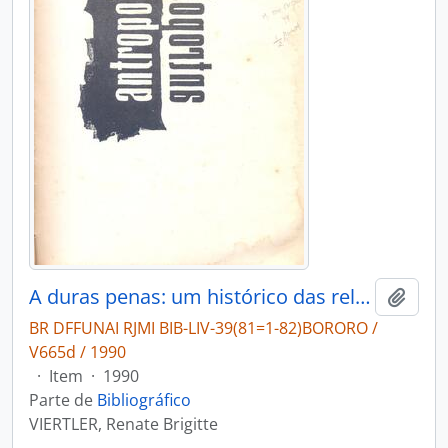
A duras penas: um histórico das relações entre índios Bororo e "Civilizados" no Mato Grosso.
Adici
BR DFFUNAI RJMI BIB-LIV-39(81=1-82)BORORO /
V665d / 1990
·
Item
·
1990
Parte de
Bibliográfico
VIERTLER, Renate Brigitte