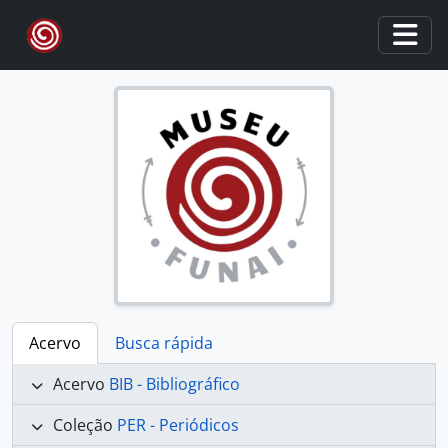
Skip to main content
Togg
Acervo
Busca rápida
Acervo
BIB - Bibliográfico
Coleção
PER - Periódicos