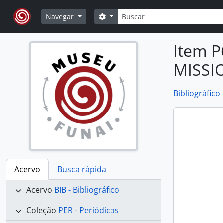
Skip to main content
Buscar
Opções de busca
Navegar
Item 
MISSIO
Bibliográfico
Acervo
Busca rápida
Acervo
BIB - Bibliográfico
Coleção
PER - Periódicos