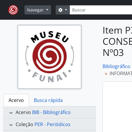
Skip to main content
Buscar
Opções de busca
Navegar
Item 
CONSE
Nº03
Bibliográfico
INFORMAT
Acervo
Busca rápida
Acervo
BIB - Bibliográfico
Coleção
PER - Periódicos