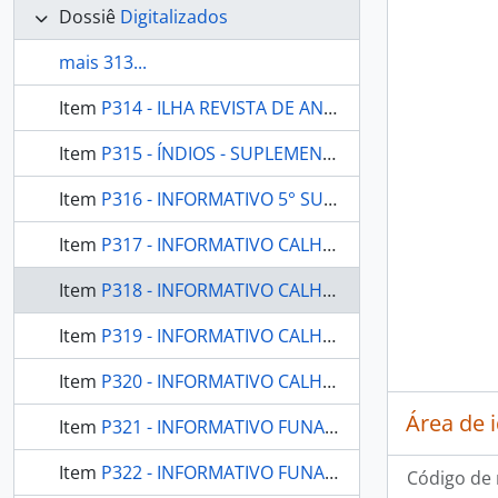
Dossiê
Digitalizados
mais 313...
Item
P314 - ILHA REVISTA DE ANTROPOLOGIA - FLORIANÓPOLIS SC UFSC - 2005 - Nº0102
Item
P315 - ÍNDIOS - SUPLEMENTO ESPECIAL DO JORNAL RADICAL 1997 - 1997
Item
P316 - INFORMATIVO 5° SUER - FUNAI - MANAUS AM FUNDAÇÃO NACIONAL DO ÍNDIO - 1987 - Nº01
Item
P317 - INFORMATIVO CALHA NORTE - MANAUS AM CONSELHO INDIGENISTA MISSIONÁRIO CIMI NORTE I - 1988 - Nº02
Item
P318 - INFORMATIVO CALHA NORTE - MANAUS AM CONSELHO INDIGENISTA MISSIONÁRIO CIMI NORTE I - 1989 - Nº03
Item
P319 - INFORMATIVO CALHA NORTE - MANAUS AM CONSELHO INDIGENISTA MISSIONÁRIO CIMI NORTE I - 1989 - Nº04
Item
P320 - INFORMATIVO CALHA NORTE - MANAUS AM CONSELHO INDIGENISTA MISSIONÁRIO CIMI NORTE I - 1990 - Nº05
Área de 
Item
P321 - INFORMATIVO FUNAI - BRASÍLIA FUNAI - 2007 - Nº02
Item
P322 - INFORMATIVO FUNAI - BRASÍLIA FUNAI - 2009 - Nº03 - CADERNO 01
Código de 