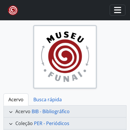
Skip to main content
Togg
Acervo
Busca rápida
Acervo
BIB - Bibliográfico
Coleção
PER - Periódicos