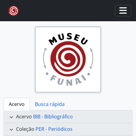
Skip to main content
Togg
Acervo
Busca rápida
Acervo
BIB - Bibliográfico
Coleção
PER - Periódicos