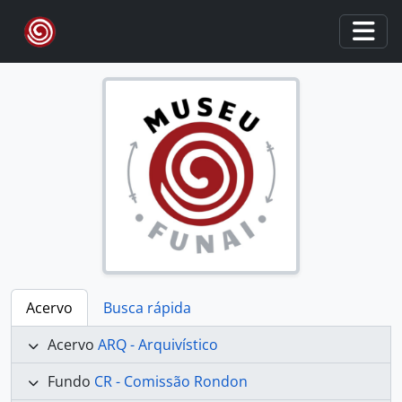
Skip to main content
Togg
Acervo
Busca rápida
Acervo
ARQ - Arquivístico
Fundo
CR - Comissão Rondon