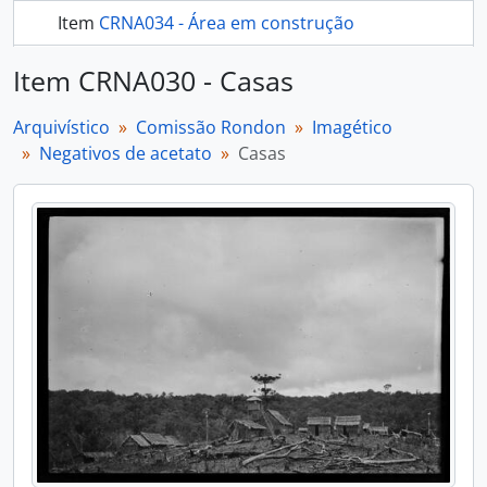
Item
CRNA034 - Área em construção
mais 289...
Item CRNA030 - Casas
Arquivístico
Comissão Rondon
Imagético
Negativos de acetato
Casas