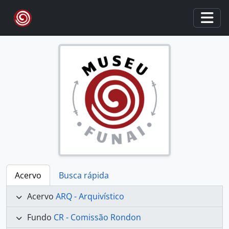
Skip to main content
Togg
Acervo
Busca rápida
Acervo
ARQ - Arquivístico
Fundo
CR - Comissão Rondon