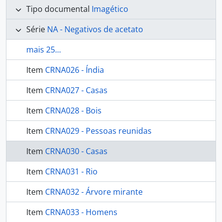
Tipo documental
Imagético
Série
NA - Negativos de acetato
mais 25...
Item
CRNA026 - Índia
Item
CRNA027 - Casas
Item
CRNA028 - Bois
Item
CRNA029 - Pessoas reunidas
Item
CRNA030 - Casas
Item
CRNA031 - Rio
Item
CRNA032 - Árvore mirante
Item
CRNA033 - Homens