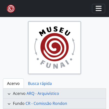
Skip to main content
Togg
Acervo
Busca rápida
Acervo
ARQ - Arquivístico
Fundo
CR - Comissão Rondon