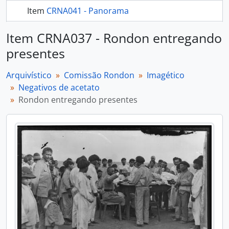
Item
CRNA041 - Panorama
mais 282...
Item CRNA037 - Rondon entregando
presentes
Arquivístico
Comissão Rondon
Imagético
Negativos de acetato
Rondon entregando presentes