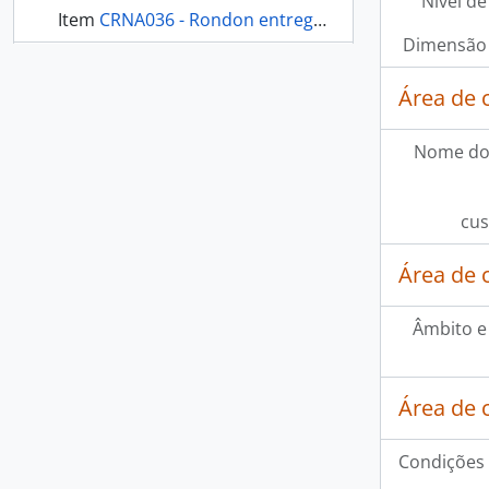
Nível de
Item
CRNA036 - Rondon entregando presentes
Dimensão 
mais 287...
Área de 
Nome do
cus
Área de 
Âmbito e
Área de 
Condições 