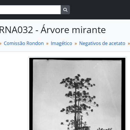
Busque na página de navegaçã
RNA032 - Árvore mirante
Comissão Rondon
Imagético
Negativos de acetato