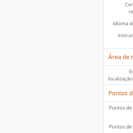
Con
r
Idioma d
Instru
Área de 
E
localização
Pontos d
Pontos de
Pontos de