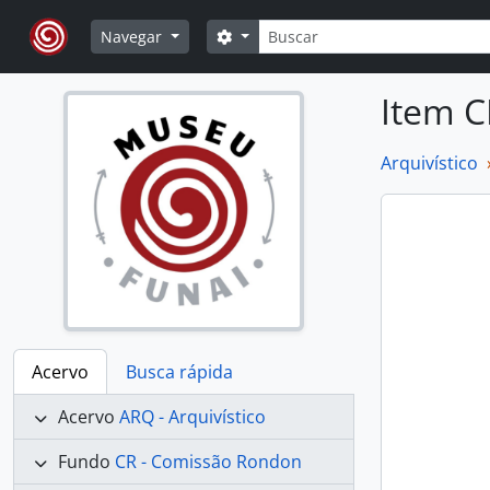
Skip to main content
Buscar
Opções de busca
Navegar
Item C
Arquivístico
Acervo
Busca rápida
Acervo
ARQ - Arquivístico
Fundo
CR - Comissão Rondon