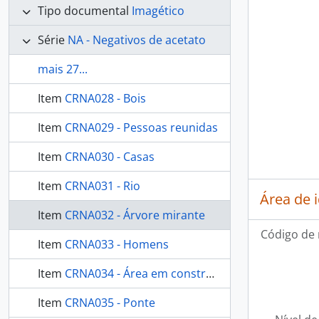
Tipo documental
Imagético
Série
NA - Negativos de acetato
mais 27...
Item
CRNA028 - Bois
Item
CRNA029 - Pessoas reunidas
Item
CRNA030 - Casas
Item
CRNA031 - Rio
Área de 
Item
CRNA032 - Árvore mirante
Código de 
Item
CRNA033 - Homens
Item
CRNA034 - Área em construção
Item
CRNA035 - Ponte