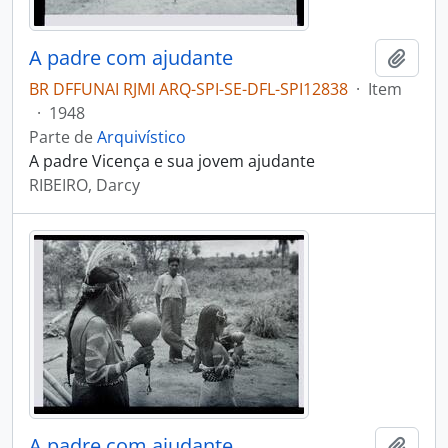
A padre com ajudante
Adici
BR DFFUNAI RJMI ARQ-SPI-SE-DFL-SPI12838
·
Item
·
1948
Parte de
Arquivístico
A padre Vicença e sua jovem ajudante
RIBEIRO, Darcy
A padre com ajudante
Adici