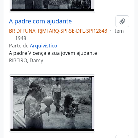
A padre com ajudante
Adici
BR DFFUNAI RJMI ARQ-SPI-SE-DFL-SPI12843
·
Item
·
1948
Parte de
Arquivístico
A padre Vicença e sua jovem ajudante
RIBEIRO, Darcy