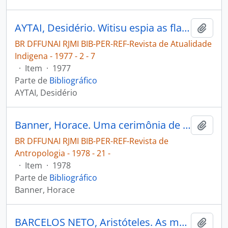
AYTAI, Desidério. Witisu espia as flautas proibidas [Revista de Atualidade Indigena]
Adici
BR DFFUNAI RJMI BIB-PER-REF-Revista de Atualidade
Indigena - 1977 - 2 - 7
·
Item
·
1977
Parte de
Bibliográfico
AYTAI, Desidério
Banner, Horace. Uma cerimônia de nominação entre os Kayapó [Revista de Antropologia]
Adici
BR DFFUNAI RJMI BIB-PER-REF-Revista de
Antropologia - 1978 - 21 -
·
Item
·
1978
Parte de
Bibliográfico
Banner, Horace
BARCELOS NETO, Aristóteles. As máscaras rituais do Alto Xingu um século depois de Karl von den Steinen [Bulletin Société Suisse des Américanistes]
Adici