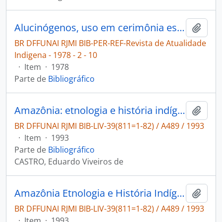
Alucinógenos, uso em cerimônia especiais [Revista de Atualidade Indigena]
Adici
BR DFFUNAI RJMI BIB-PER-REF-Revista de Atualidade
Indigena - 1978 - 2 - 10
·
Item
·
1978
Parte de
Bibliográfico
Amazônia: etnologia e história indígena
Adici
BR DFFUNAI RJMI BIB-LIV-39(811=1-82) / A489 / 1993
·
Item
·
1993
Parte de
Bibliográfico
CASTRO, Eduardo Viveiros de
Amazônia Etnologia e História Indígena
Adici
BR DFFUNAI RJMI BIB-LIV-39(811=1-82) / A489 / 1993
·
Item
·
1993