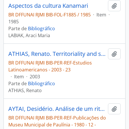
Aspectos da cultura Kanamari
Adici
BR DFFUNAI RJMI BIB-FOL-F1885 / 1985
·
Item
·
1985
Parte de
Bibliográfico
LABIAK, Araci Maria
ATHIAS, Renato. Territoriality and space among the Hupd´äh and Tukano of the River Uaupés Basin [Estudios Latinoamericanos]
Adici
BR DFFUNAI RJMI BIB-PER-REF-Estudios
Latinoamericanos - 2003 - 23
·
Item
·
2003
Parte de
Bibliográfico
ATHIAS, Renato
AYTAI, Desidério. Análise de um rito Xavante [Publicações do Museu Municipal de Paulínia]
Adici
BR DFFUNAI RJMI BIB-PER-REF-Publicações do
Museu Municipal de Paulínia - 1980 - 12 -