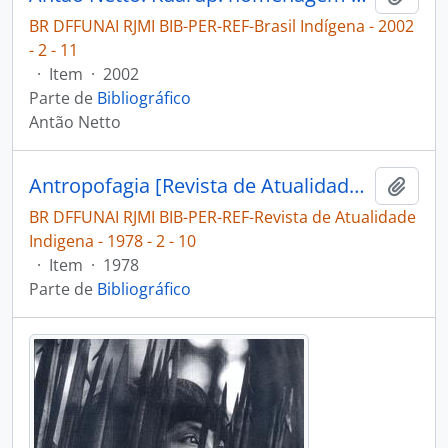
BR DFFUNAI RJMI BIB-PER-REF-Brasil Indígena - 2002
- 2 - 11
·
Item
·
2002
Parte de
Bibliográfico
Antão Netto
Antropofagia [Revista de Atualidade Indigena]
Adici
BR DFFUNAI RJMI BIB-PER-REF-Revista de Atualidade
Indigena - 1978 - 2 - 10
·
Item
·
1978
Parte de
Bibliográfico