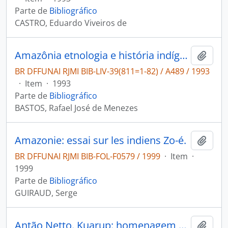
Parte de
Bibliográfico
CASTRO, Eduardo Viveiros de
Amazônia etnologia e história indígena
Adici
BR DFFUNAI RJMI BIB-LIV-39(811=1-82) / A489 / 1993
·
Item
·
1993
Parte de
Bibliográfico
BASTOS, Rafael José de Menezes
Amazonie: essai sur les indiens Zo-é.
Adici
BR DFFUNAI RJMI BIB-FOL-F0579 / 1999
·
Item
·
1999
Parte de
Bibliográfico
GUIRAUD, Serge
Antão Netto. Kuarup: homenagem aos mortos [Brasil Indígena]
Adici