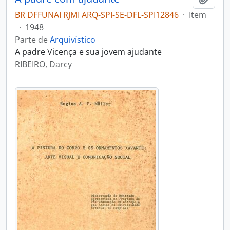
BR DFFUNAI RJMI ARQ-SPI-SE-DFL-SPI12846
·
Item
·
1948
Parte de
Arquivístico
A padre Vicença e sua jovem ajudante
RIBEIRO, Darcy