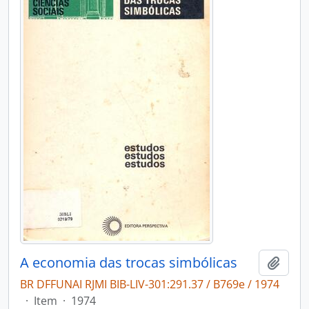
A economia das trocas simbólicas
Adici
BR DFFUNAI RJMI BIB-LIV-301:291.37 / B769e / 1974
·
Item
·
1974