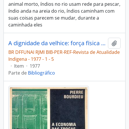
animal morto, índios no rio usam rede para pescar,
índio anda na areia do rio, índios caminham com
suas coisas parecem se mudar, durante a
caminhada eles
A dignidade da velhice: força física se curva à palavra do ancião [Revista de Atualidade Indigena]
Adici
BR DFFUNAI RJMI BIB-PER-REF-Revista de Atualidade
Indigena - 1977 - 1 - 5
·
Item
·
1977
Parte de
Bibliográfico