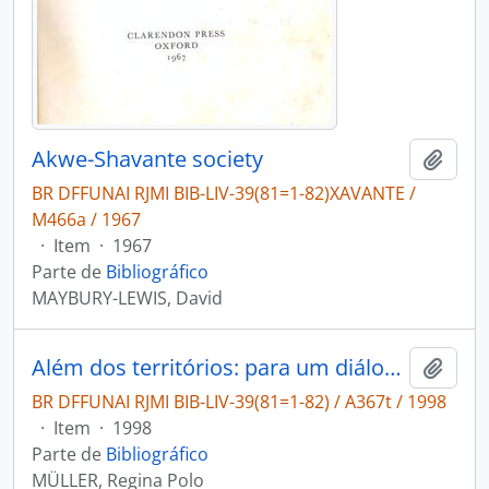
Akwe-Shavante society
Adici
BR DFFUNAI RJMI BIB-LIV-39(81=1-82)XAVANTE /
M466a / 1967
·
Item
·
1967
Parte de
Bibliográfico
MAYBURY-LEWIS, David
Além dos territórios: para um diálogo entre a etnologia indígena, os estudos rurais e os estudos urbanos
Adici
BR DFFUNAI RJMI BIB-LIV-39(81=1-82) / A367t / 1998
·
Item
·
1998
Parte de
Bibliográfico
MÜLLER, Regina Polo