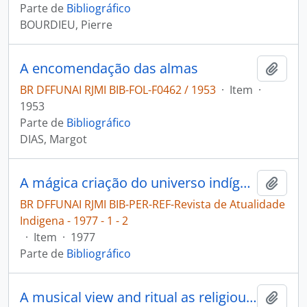
Parte de
Bibliográfico
BOURDIEU, Pierre
A encomendação das almas
Adici
BR DFFUNAI RJMI BIB-FOL-F0462 / 1953
·
Item
·
1953
Parte de
Bibliográfico
DIAS, Margot
A mágica criação do universo indígena [Revista de Atualidade Indigena]
Adici
BR DFFUNAI RJMI BIB-PER-REF-Revista de Atualidade
Indigena - 1977 - 1 - 2
·
Item
·
1977
Parte de
Bibliográfico
A musical view and ritual as religious performance
Adici