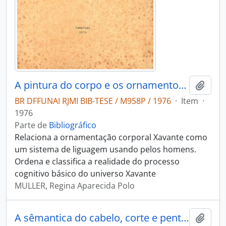
A pintura do corpo e os ornamentos xavante: arte visual e comunicação social
Adici
BR DFFUNAI RJMI BIB-TESE / M958P / 1976
·
Item
·
1976
Parte de
Bibliográfico
Relaciona a ornamentação corporal Xavante como
um sistema de liguagem usando pelos homens.
Ordena e classifica a realidade do processo
cognitivo básico do universo Xavante
MULLER, Regina Aparecida Polo
A sêmantica do cabelo, corte e penteado indicam papel do índio no grupo tribal [Revista de Atualidade Indígena]
Adici