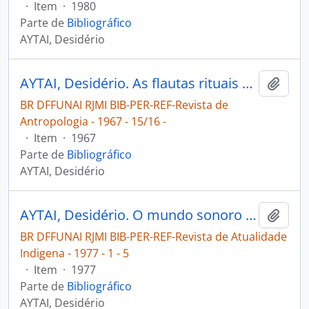
·
Item
·
1980
Parte de
Bibliográfico
AYTAI, Desidério
AYTAI, Desidério. As flautas rituais dos Nambikuara [Revista de Antropologia]
Adici
BR DFFUNAI RJMI BIB-PER-REF-Revista de
Antropologia - 1967 - 15/16 -
·
Item
·
1967
Parte de
Bibliográfico
AYTAI, Desidério
AYTAI, Desidério. O mundo sonoro Xavante jovens criam em sonho melodias que todos cantam [Revista de Atualidade Indigena]
Adici
BR DFFUNAI RJMI BIB-PER-REF-Revista de Atualidade
Indigena - 1977 - 1 - 5
·
Item
·
1977
Parte de
Bibliográfico
AYTAI, Desidério