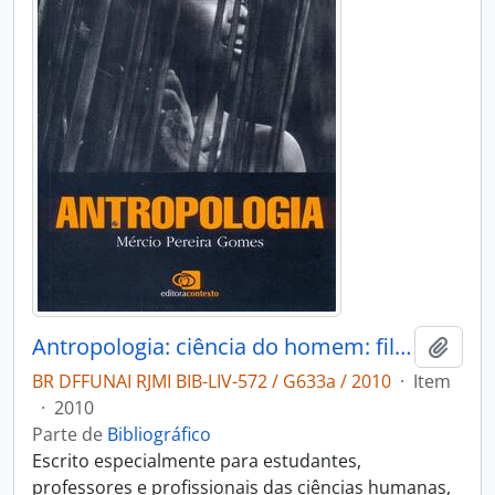
Antropologia: ciência do homem: filosofia da cultura.
Adici
BR DFFUNAI RJMI BIB-LIV-572 / G633a / 2010
·
Item
·
2010
Parte de
Bibliográfico
Escrito especialmente para estudantes,
professores e profissionais das ciências humanas,