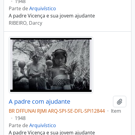
·
1948
Parte de
Arquivístico
A padre Vicença e sua jovem ajudante
RIBEIRO, Darcy
A padre com ajudante
Adici
BR DFFUNAI RJMI ARQ-SPI-SE-DFL-SPI12844
·
Item
·
1948
Parte de
Arquivístico
A padre Vicença e sua jovem ajudante