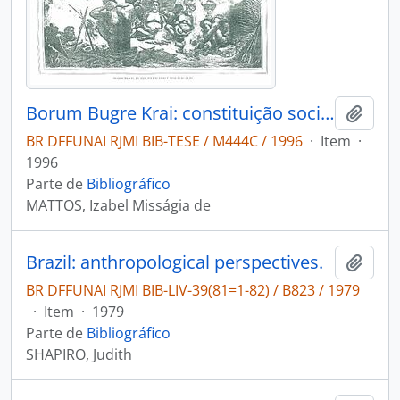
Borum Bugre Krai: constituição social da identidade e memória étnica krenak
Adici
BR DFFUNAI RJMI BIB-TESE / M444C / 1996
·
Item
·
1996
Parte de
Bibliográfico
MATTOS, Izabel Misságia de
Brazil: anthropological perspectives.
Adici
BR DFFUNAI RJMI BIB-LIV-39(81=1-82) / B823 / 1979
·
Item
·
1979
Parte de
Bibliográfico
SHAPIRO, Judith