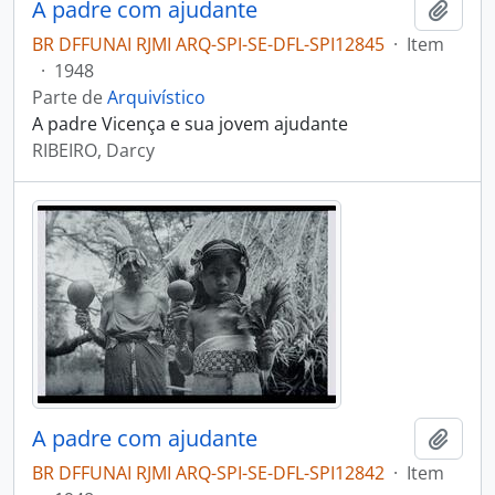
A padre com ajudante
Adici
BR DFFUNAI RJMI ARQ-SPI-SE-DFL-SPI12845
·
Item
·
1948
Parte de
Arquivístico
A padre Vicença e sua jovem ajudante
RIBEIRO, Darcy
A padre com ajudante
Adici
BR DFFUNAI RJMI ARQ-SPI-SE-DFL-SPI12842
·
Item