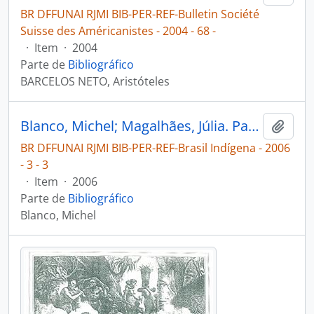
BR DFFUNAI RJMI BIB-PER-REF-Bulletin Société
Suisse des Américanistes - 2004 - 68 -
·
Item
·
2004
Parte de
Bibliográfico
BARCELOS NETO, Aristóteles
Blanco, Michel; Magalhães, Júlia. Parque indígena do Xingu: correnteza permanente [Brasil Indígena]
Adici
BR DFFUNAI RJMI BIB-PER-REF-Brasil Indígena - 2006
- 3 - 3
·
Item
·
2006
Parte de
Bibliográfico
Blanco, Michel