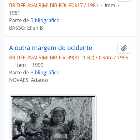
BR DFFUNAI RJMI BIB-FOL-F0917 / 1981
·
Item
·
1981
Parte de
Bibliográfico
BASSO, Ellen B
A outra margem do ocidente
Adici
BR DFFUNAI RJMI BIB-LIV-39(81=1-82) / O94m / 1999
·
Item
·
1999
Parte de
Bibliográfico
NOVAES, Adauto