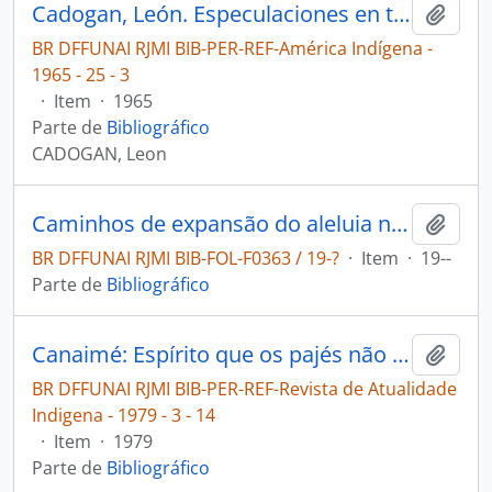
Cadogan, León. Especulaciones en torno al bai ete ri va guayaki [América Indígena]
Adici
BR DFFUNAI RJMI BIB-PER-REF-América Indígena -
1965 - 25 - 3
·
Item
·
1965
Parte de
Bibliográfico
CADOGAN, Leon
Caminhos de expansão do aleluia no Rio Branco
Adici
BR DFFUNAI RJMI BIB-FOL-F0363 / 19-?
·
Item
·
19--
Parte de
Bibliográfico
Canaimé: Espírito que os pajés não podem dominar [Revista de Atualidade Indigena]
Adici
BR DFFUNAI RJMI BIB-PER-REF-Revista de Atualidade
Indigena - 1979 - 3 - 14
·
Item
·
1979
Parte de
Bibliográfico