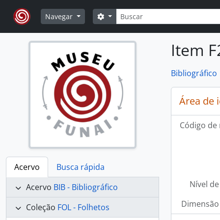
Skip to main content
Buscar
Opções de busca
Navegar
Item F
Bibliográfico
Área de 
Código de 
Acervo
Busca rápida
Nível de
Acervo
BIB - Bibliográfico
Dimensão 
Coleção
FOL - Folhetos