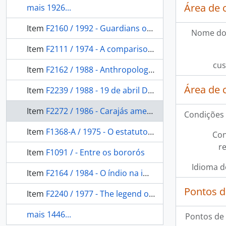
Área de 
mais 1926...
Item
F2160 / 1992 - Guardians of cosmos: Baniwa Shamans and prophets, part. II.
Nome do
Item
F2111 / 1974 - A comparison of gene frequency and anthropometric distance matrices in seven villages of from indian tribes
cus
Item
F2162 / 1988 - Anthropological presupositions of indigenous advocacy
Área de 
Item
F2239 / 1988 - 19 de abril Dia do Índio: caderno educativo sugestões de atividades.
Item
F2272 / 1986 - Carajás ameaça reserva indígena na Amazônia
Condições 
Item
F1368-A / 1975 - O estatuto jurídico do índio
Con
r
Item
F1091 / - Entre os bororós
Idioma d
Item
F2164 / 1984 - O índio na imprensa brasileira: pesquisa morfológica e de conteúdo em diários no país.
Pontos d
Item
F2240 / 1977 - The legend of bep-kororoti
mais 1446...
Pontos de