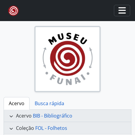
Skip to main content
Togg
Acervo
Busca rápida
Acervo
BIB - Bibliográfico
Coleção
FOL - Folhetos