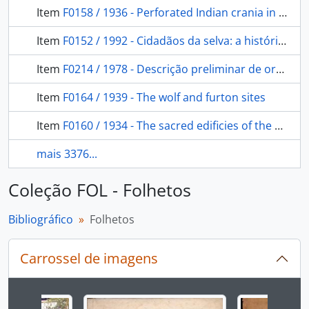
Item
F0158 / 1936 - Perforated Indian crania in Michigan
Item
F0152 / 1992 - Cidadãos da selva: a história contada pelo outro lado.
Item
F0214 / 1978 - Descrição preliminar de orações Wajapi
Item
F0164 / 1939 - The wolf and furton sites
Item
F0160 / 1934 - The sacred edificies of the Batak of Sumatra
mais 3376...
Coleção FOL - Folhetos
Bibliográfico
Folhetos
Carrossel de imagens
Ao alterar o slide atual deste carrossel, o título 