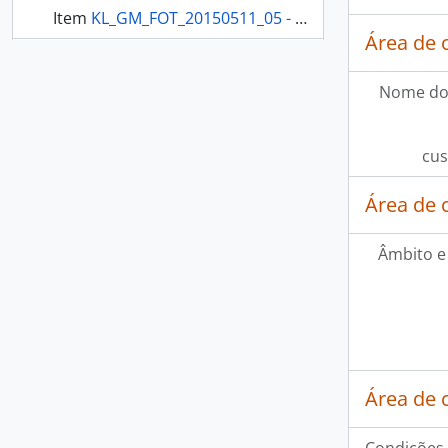
Item
KL_GM_FOT_20150511_05 - Benjamim filma Raimundo que se interessa pelas cerâmicas guajajaras
Área de 
Item
KL_GM_FOT_20150511_06 - Arnaldo filma canoas de cerâmica guajajara
Nome do
mais 40...
cus
Área de 
Âmbito e
Área de 