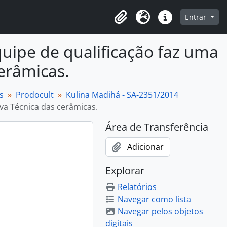
o
Entrar
Área de Transferência
Idioma
Atalhos
ipe de qualificação faz uma
cerâmicas.
s
Prodocult
Kulina Madihá - SA-2351/2014
rva Técnica das cerâmicas.
Área de Transferência
Adicionar
Explorar
Relatórios
Navegar como lista
Navegar pelos objetos
digitais