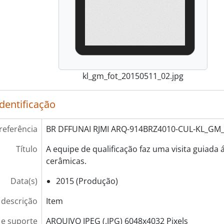
kl_gm_fot_20150511_02.jpg
identificação
referência
BR DFFUNAI RJMI ARQ-914BRZ4010-CUL-KL_GM
Título
A equipe de qualificação faz uma visita guiada 
cerâmicas.
Data(s)
2015 (Produção)
 descrição
Item
e suporte
ARQUIVO JPEG (.JPG) 6048x4032 Pixels