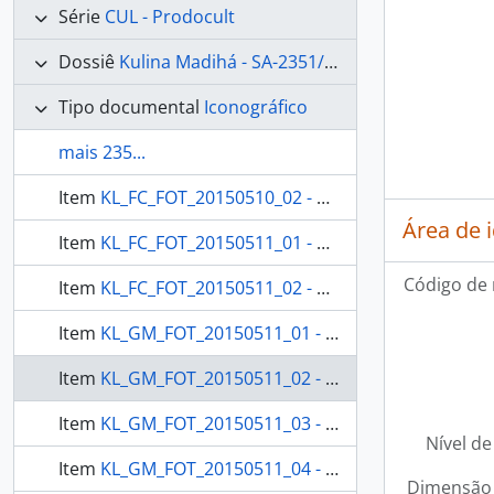
Série
CUL - Prodocult
Dossiê
Kulina Madihá - SA-2351/2014
Tipo documental
Iconográfico
mais 235...
Item
KL_FC_FOT_20150510_02 - Os Madiha assistem a uma sessão de cinema
Área de 
Item
KL_FC_FOT_20150511_01 - Os Madiha vão conhecer o Museu do Índio
Código de 
Item
KL_FC_FOT_20150511_02 - Os Madiha chegam ao Museu do Índio
Item
KL_GM_FOT_20150511_01 - Benjamim filma a visita à Reserva Técnica do Museu do Índio
Item
KL_GM_FOT_20150511_02 - A equipe de qualificação faz uma visita guiada á Reserva Técnica das cerâmicas.
Item
KL_GM_FOT_20150511_03 - Benjamim assopra buzina Tukano
Nível de
Item
KL_GM_FOT_20150511_04 - Arnaldo filma as cerâmicas de outras etnias com seu celular.
Dimensão 