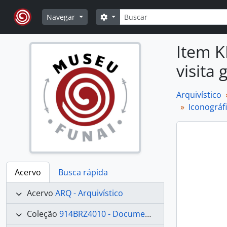
Skip to main content
Buscar
Opções de busca
Navegar
Item K
visita
Arquivístico
Iconográf
Acervo
Busca rápida
Acervo
ARQ - Arquivístico
Coleção
914BRZ4010 - Documentação de Línguas e Culturas Indígenas Brasileiras