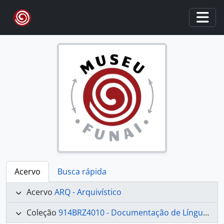
Skip to main content
Togg
Acervo
Busca rápida
Acervo
ARQ - Arquivístico
Coleção
914BRZ4010 - Documentação de Línguas e Culturas Indígenas Brasileiras