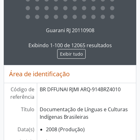
Ao clicar no link deste título da descrição a página 
Guarani RJ 20110908
Exibindo 1-100 de 12065 resultados
Exibir tudo
Área de identificação
Código de
BR DFFUNAI RJMI ARQ-914BRZ4010
referência
Título
Documentação de Línguas e Culturas
Indígenas Brasileiras
Data(s)
2008 (Produção)