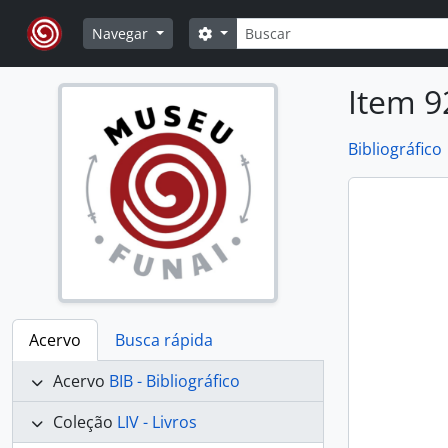
Skip to main content
Buscar
Opções de busca
Navegar
Item 9
Bibliográfico
Acervo
Busca rápida
Acervo
BIB - Bibliográfico
Coleção
LIV - Livros