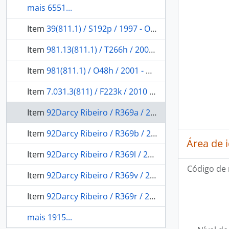
mais 6551...
Item
39(811.1) / S192p / 1997 - Os povos indígenas de Rondônia
Item
981.13(811.1) / T266h / 2001 - História regional: Rondônia.
Item
981(811.1) / O48h / 2001 - História Desenvolvimento e colonização do Estado de Rondônia
Item
7.031.3(811) / F223k / 2010 - Kanemai ' a'ahã dju'a papera: Livro do artesanato do povo Juruna (Yudjá).
Item
92Darcy Ribeiro / R369a / 2010 - A América Latina existe
Item
92Darcy Ribeiro / R369b / 2010 - O Brasil como problema
Área de 
Item
92Darcy Ribeiro / R369l / 2010 - Lembrando de mim
Código de 
Item
92Darcy Ribeiro / R369v / 2010 - A volta por cima
Item
92Darcy Ribeiro / R369r / 2010 - Revivendo o que vivi
mais 1915...