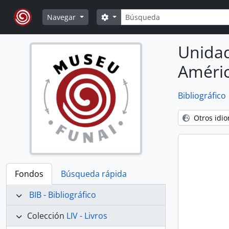
Skip to main content
Búsqueda
Search options
Navegar
Unidad
Améric
Bibliográfico
Otros idi
Fondos
Búsqueda rápida
BIB - Bibliográfico
Colección
LIV - Livros