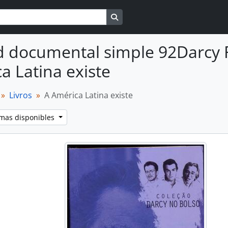
Search in browse page
 documental simple 92Darcy Ri
a Latina existe
Livros
A América Latina existe
omas disponibles