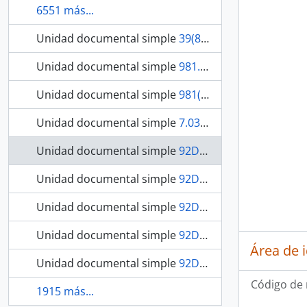
6551 más...
Unidad documental simple
39(811.1) / S192p / 1997 - Os povos indígenas de Rondônia
Unidad documental simple
981.13(811.1) / T266h / 2001 - História regional: Rondônia.
Unidad documental simple
981(811.1) / O48h / 2001 - História Desenvolvimento e colonização do Estado de Rondônia
Unidad documental simple
7.031.3(811) / F223k / 2010 - Kanemai ' a'ahã dju'a papera: Livro do artesanato do povo Juruna (Yudjá).
Unidad documental simple
92Darcy Ribeiro / R369a / 2010 - A América Latina existe
Unidad documental simple
92Darcy Ribeiro / R369b / 2010 - O Brasil como problema
Unidad documental simple
92Darcy Ribeiro / R369l / 2010 - Lembrando de mim
Unidad documental simple
92Darcy Ribeiro / R369v / 2010 - A volta por cima
Área de 
Unidad documental simple
92Darcy Ribeiro / R369r / 2010 - Revivendo o que vivi
Código de 
1915 más...