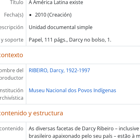
Título
A América Latina existe
Fecha(s)
2010 (Creación)
escripción
Unidad documental simple
y soporte
Papel, 111 págs., Darcy no bolso, 1.
contexto
ombre del
RIBEIRO, Darcy, 1922-1997
productor
Institución
Museu Nacional dos Povos Indígenas
rchivística
contenido y estructura
 contenido
As diversas facetas de Darcy Ribeiro – inclusi
brasileiro apaixonado pelo seu país – estão à