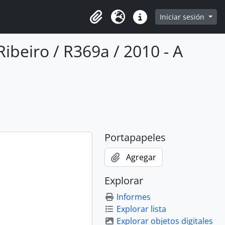
Iniciar sesión
Portapapeles
Idioma
Enlaces rápidos
beiro / R369a / 2010 - A
Portapapeles
Agregar
Explorar
Informes
Explorar lista
Explorar objetos digitales