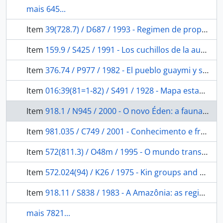
mais 645...
Item
39(728.7) / D687 / 1993 - Regimen de propiedad de los pueblos indigenas
Item
159.9 / S425 / 1991 - Los cuchillos de la ausencia: aproximación a la psicologia del desarraigo.
Item
376.74 / P977 / 1982 - El pueblo guaymi y su futuro, quién dijo que estamos cansados de ser indios?
Item
016:39(81=1-82) / S491 / 1928 - Mapa estabelecimentos atuais do Serviço
Item
918.1 / N945 / 2000 - O novo Éden: a fauna da Amazônia brasileira nos relatos de viajantes e cronistas desde a descoberta do Rio Amazonas por Pinzón (1500) até o Tratado de Santo Ildefonso (1777).
Item
981.035 / C749 / 2001 - Conhecimento e fronteira: história da Ciência na Amazônia.
Item
572(811.3) / O48m / 1995 - O mundo transformado: um estudo da "cultura de fronteira" no Alto Rio Negro.
Item
572.024(94) / K26 / 1975 - Kin groups and social structure
Item
918.11 / S838 / 1983 - A Amazônia: as regiões selvagens do mundo.
mais 7821...