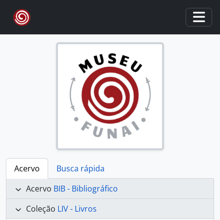
Skip to main content
Togg
Acervo
Busca rápida
Acervo
BIB - Bibliográfico
Coleção
LIV - Livros