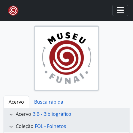
Skip to main content
Togg
Acervo
Busca rápida
Acervo
BIB - Bibliográfico
Coleção
FOL - Folhetos