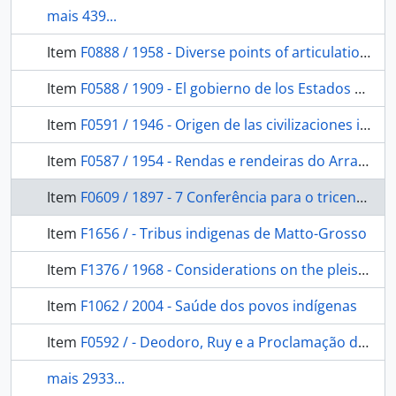
mais 439...
Item
F0888 / 1958 - Diverse points of articulation of Allophones in Amuesha (Arawak)
Item
F0588 / 1909 - El gobierno de los Estados Unidos del Brasil: la misión científica Croata
Item
F0591 / 1946 - Origen de las civilizaciones indigenas en la America del Sud
Item
F0587 / 1954 - Rendas e rendeiras do Arraial do Cabo: contribuição para o estudo sociológico da renda no Brasil
Item
F0609 / 1897 - 7 Conferência para o tricentenário de Anchieta
Item
F1656 / - Tribus indigenas de Matto-Grosso
Item
F1376 / 1968 - Considerations on the pleistocenic fauna of "Lagedo da escada"
Item
F1062 / 2004 - Saúde dos povos indígenas
Item
F0592 / - Deodoro, Ruy e a Proclamação da República
mais 2933...