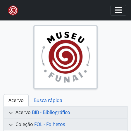
Skip to main content
Togg
Acervo
Busca rápida
Acervo
BIB - Bibliográfico
Coleção
FOL - Folhetos