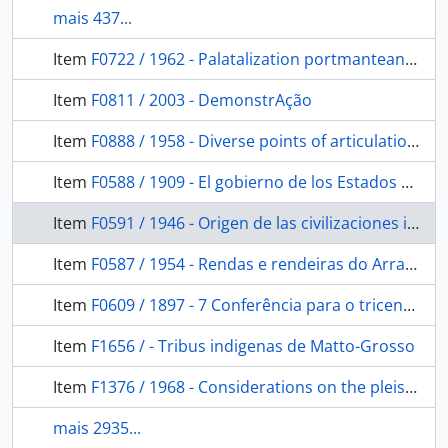
mais 437...
Item
F0722 / 1962 - Palatalization portmanteans in Yagua (Peba-Yaguan)
Item
F0811 / 2003 - DemonstrAção
Item
F0888 / 1958 - Diverse points of articulation of Allophones in Amuesha (Arawak)
Item
F0588 / 1909 - El gobierno de los Estados Unidos del Brasil: la misión científica Croata
Item
F0591 / 1946 - Origen de las civilizaciones indigenas en la America del Sud
Item
F0587 / 1954 - Rendas e rendeiras do Arraial do Cabo: contribuição para o estudo sociológico da renda no Brasil
Item
F0609 / 1897 - 7 Conferência para o tricentenário de Anchieta
Item
F1656 / - Tribus indigenas de Matto-Grosso
Item
F1376 / 1968 - Considerations on the pleistocenic fauna of "Lagedo da escada"
mais 2935...