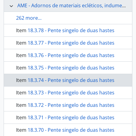
AME - Adornos de materiais ecléticos, indumentária e toucador
262 more...
Item
18.3.78 - Pente singelo de duas hastes
Item
18.3.77 - Pente singelo de duas hastes
Item
18.3.76 - Pente singelo de duas hastes
Item
18.3.75 - Pente singelo de duas hastes
Item
18.3.74 - Pente singelo de duas hastes
Item
18.3.73 - Pente singelo de duas hastes
Item
18.3.72 - Pente singelo de duas hastes
Item
18.3.71 - Pente singelo de duas hastes
Item
18.3.70 - Pente singelo de duas hastes