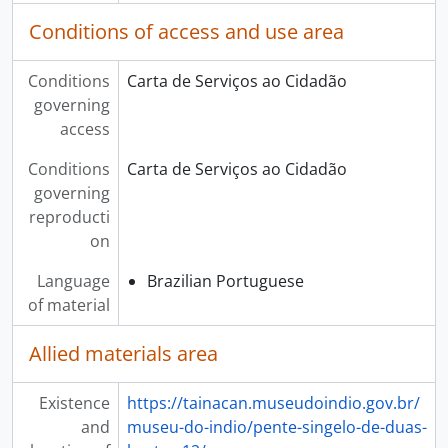
Conditions of access and use area
Conditions
Carta de Serviços ao Cidadão
governing
access
Conditions
Carta de Serviços ao Cidadão
governing
reproducti
on
Language
Brazilian Portuguese
of material
Allied materials area
Existence
https://tainacan.museudoindio.gov.br/
and
museu-do-indio/pente-singelo-de-duas-