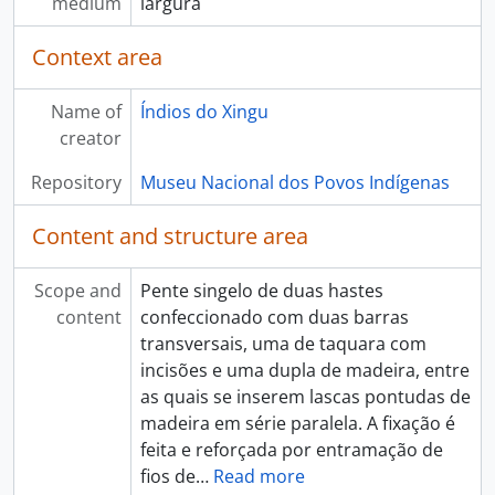
medium
largura
Context area
Name of
Índios do Xingu
creator
Repository
Museu Nacional dos Povos Indígenas
Content and structure area
Scope and
Pente singelo de duas hastes
content
confeccionado com duas barras
transversais, uma de taquara com
incisões e uma dupla de madeira, entre
as quais se inserem lascas pontudas de
madeira em série paralela. A fixação é
feita e reforçada por entramação de
fios de
…
Read more