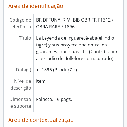
Área de identificação
Código de
BR DFFUNAI RJMI BIB-OBR-FR-F1312 /
referência
OBRA RARA / 1896
Título
La Leyenda del Yguareté-abá(el indio
tigre) y sus proyeccione entre los
guaranies, quichuas etc: (Contribucion
al estudio del folk-lore comaparado).
Data(s)
1896 (Produção)
Nível de
Item
descrição
Dimensão
Folheto, 16 págs.
e suporte
Área de contextualização