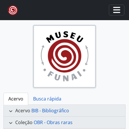
Skip to main content
Togg
Acervo
Busca rápida
Acervo
BIB - Bibliográfico
Coleção
OBR - Obras raras