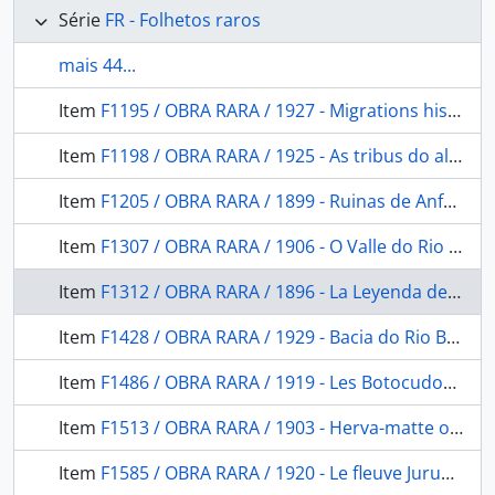
Série
FR - Folhetos raros
mais 44...
Item
F1195 / OBRA RARA / 1927 - Migrations historiques des tupi-guarani
Item
F1198 / OBRA RARA / 1925 - As tribus do alto Madeira
Item
F1205 / OBRA RARA / 1899 - Ruinas de Anfama: el pueblo pre-histórico de la Ciénega.
Item
F1307 / OBRA RARA / 1906 - O Valle do Rio Branco.Estado do Amazonas.Ediçao Official
Item
F1312 / OBRA RARA / 1896 - La Leyenda del Yguareté-abá(el indio tigre) y sus proyeccione entre los guaranies, quichuas etc: (Contribucion al estudio del folk-lore comaparado).
Item
F1428 / OBRA RARA / 1929 - Bacia do Rio Branco: (Estado do Amazonas).
Item
F1486 / OBRA RARA / 1919 - Les Botocudos d'après les observations recueillies pendant um sejour chez eux en 1915
Item
F1513 / OBRA RARA / 1903 - Herva-matte ou chá do Paraná
Item
F1585 / OBRA RARA / 1920 - Le fleuve Juruá (Amazonie)