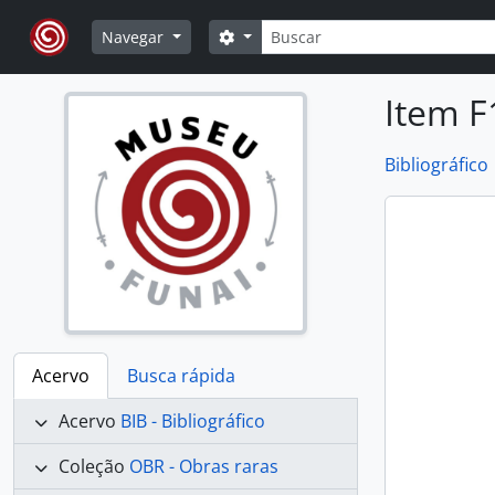
Skip to main content
Buscar
Opções de busca
Navegar
Item F
Bibliográfico
Acervo
Busca rápida
Acervo
BIB - Bibliográfico
Coleção
OBR - Obras raras