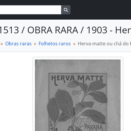
Busque na página de navegaçã
1513 / OBRA RARA / 1903 - He
Obras raras
Folhetos raros
Herva-matte ou chá do