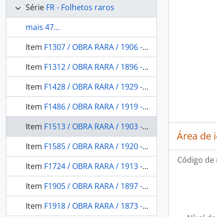
Série
FR - Folhetos raros
mais 47...
Item
F1307 / OBRA RARA / 1906 - O Valle do Rio Branco.Estado do Amazonas.Ediçao Official
Item
F1312 / OBRA RARA / 1896 - La Leyenda del Yguareté-abá(el indio tigre) y sus proyeccione entre los guaranies, quichuas etc: (Contribucion al estudio del folk-lore comaparado).
Item
F1428 / OBRA RARA / 1929 - Bacia do Rio Branco: (Estado do Amazonas).
Item
F1486 / OBRA RARA / 1919 - Les Botocudos d'après les observations recueillies pendant um sejour chez eux en 1915
Item
F1513 / OBRA RARA / 1903 - Herva-matte ou chá do Paraná
Área de 
Item
F1585 / OBRA RARA / 1920 - Le fleuve Juruá (Amazonie)
Código de 
Item
F1724 / OBRA RARA / 1913 - A proteção republicana aos indígenas brasileiros e a catequeze católica dos mesmos indígenas
Item
F1905 / OBRA RARA / 1897 - Relatório apresentado ao Exmo. Sr. Lauro Sodré, Governador do estado do Pará, pelo diretor do Museu Paraense
Item
F1918 / OBRA RARA / 1873 - Descripção chorographica do Estado do Gram-Pará: que por ordem alphabetica descreveu João Vasco Manoel de Braum, governador da Praça de Macapá em o anno de 1789.