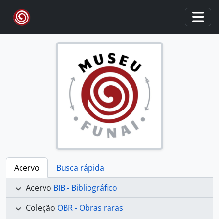
Skip to main content
Togg
Acervo
Busca rápida
Acervo
BIB - Bibliográfico
Coleção
OBR - Obras raras