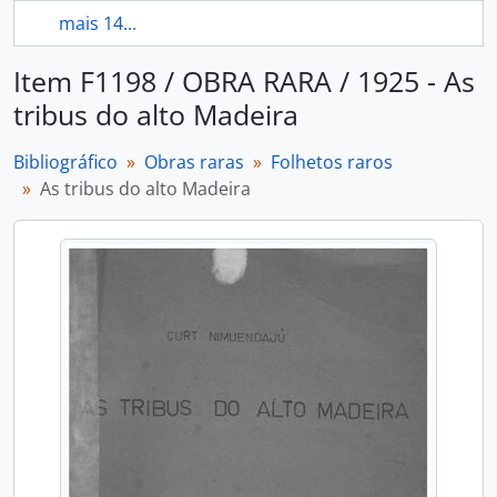
mais 14...
Item F1198 / OBRA RARA / 1925 - As
tribus do alto Madeira
Bibliográfico
Obras raras
Folhetos raros
As tribus do alto Madeira