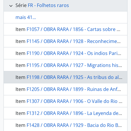
Série
FR - Folhetos raros
mais 41...
Item
F1057 / OBRA RARA / 1856 - Cartas sobre a Confederação dos Tamoios
Item
F1145 / OBRA RARA / 1928 - Reconhecimento geológico no Rio Xingu, Estado do Pará
Item
F1190 / OBRA RARA / 1924 - Os indios Parintintin do Rio Madeira
Item
F1195 / OBRA RARA / 1927 - Migrations historiques des tupi-guarani
Item
F1198 / OBRA RARA / 1925 - As tribus do alto Madeira
Item
F1205 / OBRA RARA / 1899 - Ruinas de Anfama: el pueblo pre-histórico de la Ciénega.
Item
F1307 / OBRA RARA / 1906 - O Valle do Rio Branco.Estado do Amazonas.Ediçao Official
Item
F1312 / OBRA RARA / 1896 - La Leyenda del Yguareté-abá(el indio tigre) y sus proyeccione entre los guaranies, quichuas etc: (Contribucion al estudio del folk-lore comaparado).
Item
F1428 / OBRA RARA / 1929 - Bacia do Rio Branco: (Estado do Amazonas).