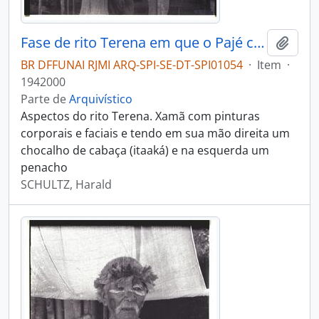
Fase de rito Terena em que o Pajé canta e invoca os espíritos
Adici
BR DFFUNAI RJMI ARQ-SPI-SE-DT-SPI01054
·
Item
·
1942000
Parte de
Arquivístico
Aspectos do rito Terena. Xamã com pinturas
corporais e faciais e tendo em sua mão direita um
chocalho de cabaça (itaaká) e na esquerda um
penacho
SCHULTZ, Harald