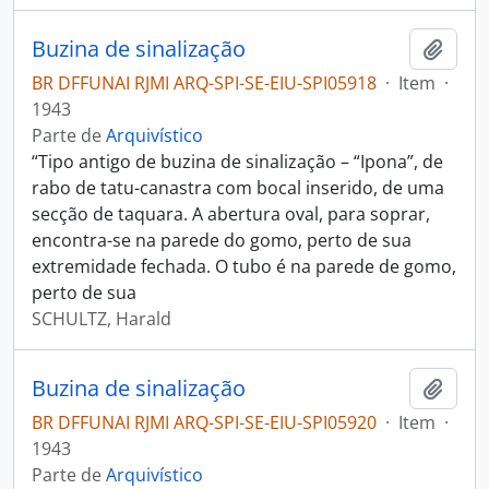
Buzina de sinalização
Adici
BR DFFUNAI RJMI ARQ-SPI-SE-EIU-SPI05918
·
Item
·
1943
Parte de
Arquivístico
“Tipo antigo de buzina de sinalização – “Ipona”, de
rabo de tatu-canastra com bocal inserido, de uma
secção de taquara. A abertura oval, para soprar,
encontra-se na parede do gomo, perto de sua
extremidade fechada. O tubo é na parede de gomo,
perto de sua
SCHULTZ, Harald
Buzina de sinalização
Adici
BR DFFUNAI RJMI ARQ-SPI-SE-EIU-SPI05920
·
Item
·
1943
Parte de
Arquivístico