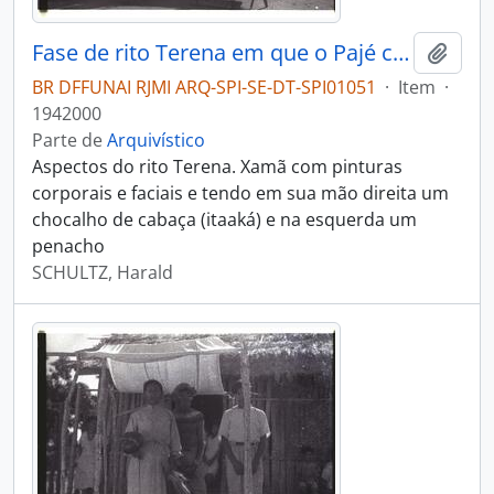
Fase de rito Terena em que o Pajé canta e invoca os espíritos
Adici
BR DFFUNAI RJMI ARQ-SPI-SE-DT-SPI01051
·
Item
·
1942000
Parte de
Arquivístico
Aspectos do rito Terena. Xamã com pinturas
corporais e faciais e tendo em sua mão direita um
chocalho de cabaça (itaaká) e na esquerda um
penacho
SCHULTZ, Harald