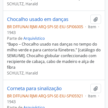
SCHULTZ, Harald
Chocalho usado em danças
Adici
BR DFFUNAI RJMI ARQ-SPI-SE-EIU-SPI06005
·
Item
·
1943
Parte de
Arquivístico
“Bapo – Chocalho usado nas danças no tempo do
milho verde e para cantoria fúnebres.” [catálogo do
SEMU/MI]. Chocalho globular confeccionado com
recipiente de cabaça, cabo de madeiro e alça de
fibra
SCHULTZ, Harald
Corneta para sinalização
Adici
BR DFFUNAI RJMI ARQ-SPI-SE-EIU-SPI05921
·
Item
·
1943
Parte de
Arquivístico