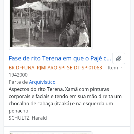
Fase de rito Terena em que o Pajé canta e invoca os espíritos
Adici
BR DFFUNAI RJMI ARQ-SPI-SE-DT-SPI01063
·
Item
·
1942000
Parte de
Arquivístico
Aspectos do rito Terena. Xamã com pinturas
corporais e faciais e tendo em sua mão direita um
chocalho de cabaça (itaaká) e na esquerda um
penacho
SCHULTZ, Harald