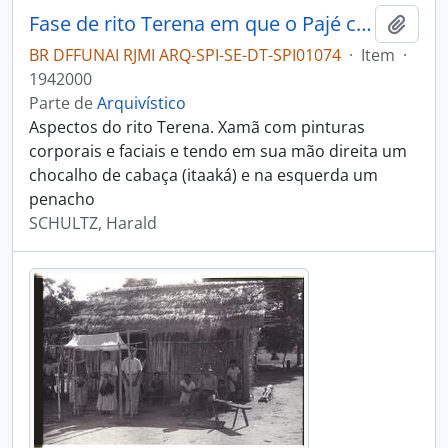
Fase de rito Terena em que o Pajé canta e invoca os espíritos
Adici
BR DFFUNAI RJMI ARQ-SPI-SE-DT-SPI01074
·
Item
·
1942000
Parte de
Arquivístico
Aspectos do rito Terena. Xamã com pinturas
corporais e faciais e tendo em sua mão direita um
chocalho de cabaça (itaaká) e na esquerda um
penacho
SCHULTZ, Harald