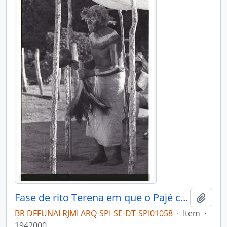
Fase de rito Terena em que o Pajé canta e invoca os espíritos
Adici
BR DFFUNAI RJMI ARQ-SPI-SE-DT-SPI01058
·
Item
·
1942000