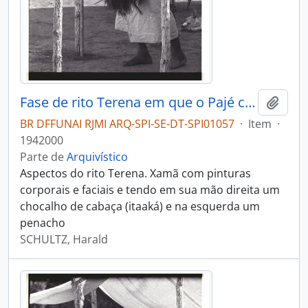
Fase de rito Terena em que o Pajé canta e invoca os espíritos
Adici
BR DFFUNAI RJMI ARQ-SPI-SE-DT-SPI01057
·
Item
·
1942000
Parte de
Arquivístico
Aspectos do rito Terena. Xamã com pinturas
corporais e faciais e tendo em sua mão direita um
chocalho de cabaça (itaaká) e na esquerda um
penacho
SCHULTZ, Harald