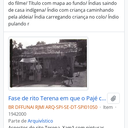
do filme/ Título com mapa ao fundo/ Índias saindo
de casa indígena/ Índio com criança caminhando
pela aldeia/ Índia carregando criança no colo/ Índio
pulando r
Fase de rito Terena em que o Pajé canta e invoca os espíritos
Adici
BR DFFUNAI RJMI ARQ-SPI-SE-DT-SPI01050
·
Item
·
1942000
Parte de
Arquivístico
Aspectos do rito Terena. Xamã com pinturas