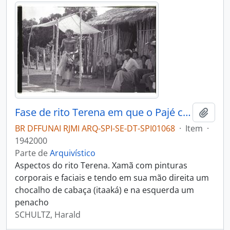
Fase de rito Terena em que o Pajé canta e invoca os espíritos
Adici
BR DFFUNAI RJMI ARQ-SPI-SE-DT-SPI01068
·
Item
·
1942000
Parte de
Arquivístico
Aspectos do rito Terena. Xamã com pinturas
corporais e faciais e tendo em sua mão direita um
chocalho de cabaça (itaaká) e na esquerda um
penacho
SCHULTZ, Harald