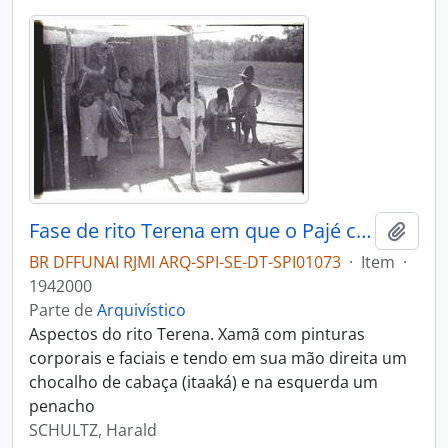
Fase de rito Terena em que o Pajé canta e invoca os espíritos
Adici
BR DFFUNAI RJMI ARQ-SPI-SE-DT-SPI01073
·
Item
·
1942000
Parte de
Arquivístico
Aspectos do rito Terena. Xamã com pinturas
corporais e faciais e tendo em sua mão direita um
chocalho de cabaça (itaaká) e na esquerda um
penacho
SCHULTZ, Harald