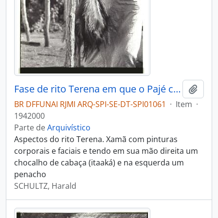
Fase de rito Terena em que o Pajé canta e invoca os espíritos
Adici
BR DFFUNAI RJMI ARQ-SPI-SE-DT-SPI01061
·
Item
·
1942000
Parte de
Arquivístico
Aspectos do rito Terena. Xamã com pinturas
corporais e faciais e tendo em sua mão direita um
chocalho de cabaça (itaaká) e na esquerda um
penacho
SCHULTZ, Harald