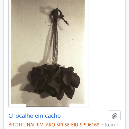
Chocalho em cacho
Adici
BR DFFUNAI RJMI ARQ-SPI-SE-EIU-SPI06168
·
Item
·