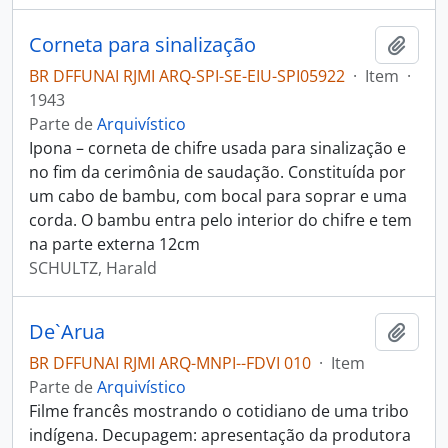
Corneta para sinalização
Adici
BR DFFUNAI RJMI ARQ-SPI-SE-EIU-SPI05922
·
Item
·
1943
Parte de
Arquivístico
Ipona – corneta de chifre usada para sinalização e
no fim da cerimônia de saudação. Constituída por
um cabo de bambu, com bocal para soprar e uma
corda. O bambu entra pelo interior do chifre e tem
na parte externa 12cm
SCHULTZ, Harald
De`Arua
Adici
BR DFFUNAI RJMI ARQ-MNPI--FDVI 010
·
Item
Parte de
Arquivístico
Filme francês mostrando o cotidiano de uma tribo
indígena. Decupagem: apresentação da produtora