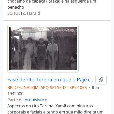
chocalho de cabaça (itaaká) e na esquerda um
penacho
SCHULTZ, Harald
Fase de rito Terena em que o Pajé canta e invoca os espíritos
Adici
BR DFFUNAI RJMI ARQ-SPI-SE-DT-SPI01053
·
Item
·
1942000
Parte de
Arquivístico
Aspectos do rito Terena. Xamã com pinturas
corporais e faciais e tendo em sua mão direita um