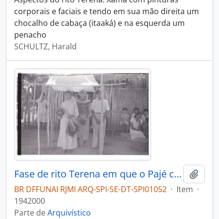
corporais e faciais e tendo em sua mão direita um
chocalho de cabaça (itaaká) e na esquerda um
penacho
SCHULTZ, Harald
Fase de rito Terena em que o Pajé canta e invoca os espíritos
Adici
BR DFFUNAI RJMI ARQ-SPI-SE-DT-SPI01052
·
Item
·
1942000
Parte de
Arquivístico