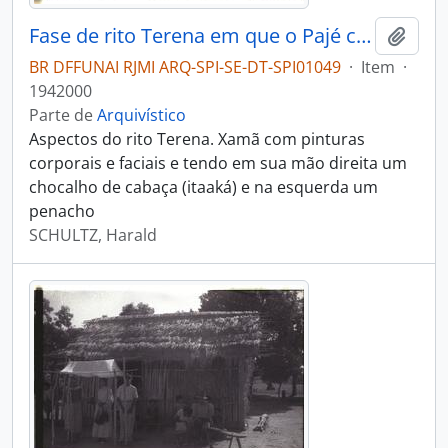
Fase de rito Terena em que o Pajé canta e invoca os espíritos
Adici
BR DFFUNAI RJMI ARQ-SPI-SE-DT-SPI01049
·
Item
·
1942000
Parte de
Arquivístico
Aspectos do rito Terena. Xamã com pinturas
corporais e faciais e tendo em sua mão direita um
chocalho de cabaça (itaaká) e na esquerda um
penacho
SCHULTZ, Harald