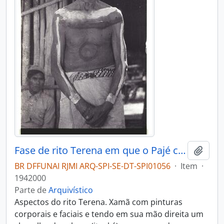
Fase de rito Terena em que o Pajé canta e invoca os espíritos
Adici
BR DFFUNAI RJMI ARQ-SPI-SE-DT-SPI01056
·
Item
·
1942000
Parte de
Arquivístico
Aspectos do rito Terena. Xamã com pinturas
corporais e faciais e tendo em sua mão direita um