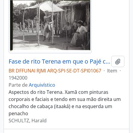
Fase de rito Terena em que o Pajé canta e invoca os espíritos
Adici
BR DFFUNAI RJMI ARQ-SPI-SE-DT-SPI01067
·
Item
·
1942000
Parte de
Arquivístico
Aspectos do rito Terena. Xamã com pinturas
corporais e faciais e tendo em sua mão direita um
chocalho de cabaça (itaaká) e na esquerda um
penacho
SCHULTZ, Harald