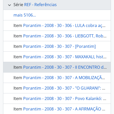
Série
REF - Referências
mais 5106...
Item
Porantim - 2008 - 30 - 306 - LULA cobra ação integrada de ministros para atender reinvindicações indígenas [Porantim]
Item
Porantim - 2008 - 30 - 306 - LIEBGOTT, Roberto Antonio. O governo Lula e as notícias da mídia sobre os povos indígenas [Porantim]
Item
Porantim - 2008 - 30 - 307 - [Porantim]
Item
Porantim - 2008 - 30 - 307 - MAXAKALI, história de resistência no Vale do Mucuri: apesar de terem sido expulsos de seus territórios tradicionais por invasores, povo mantêm rituais sagrados [Porantim]
Item
Porantim - 2008 - 30 - 307 - II ENCONTRO de mulheres Pataxó reafirma luta pela demarcação do Monte Pascoal [Porantim]
Item
Porantim - 2008 - 30 - 307 - A MOBILIZAÇÃO da mentira: forças antiindigenas se articulam para impedir a implementação dos GTs [Porantim]
Item
Porantim - 2008 - 30 - 307 - "O GUARANI": a longa distância entre o romance e a vida real [Porantim]
Item
Porantim - 2008 - 30 - 307 - Povo Kalankó: dez anos de luta pela demarcação da terra tradicional [Porantim]
Item
Porantim - 2008 - 30 - 307 - A AFIRMAÇÃO dos direitos indígenas na Constituinte [Porantim]