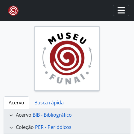
Skip to main content
Togg
Acervo
Busca rápida
Acervo
BIB - Bibliográfico
Coleção
PER - Periódicos