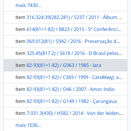
mais 7430...
Item
316.324:39(282.281) / S237 / 2011 - Álbum Purus
Item
614(81=1-82) / B823 / 2015 - 5ª Conferência Nacional de Saúde Indígena: relatório final
Item
069.012(81) / S942 / 2016 - Preservação do patrimônio cultural brasileiro
Item
325.45(817.2) / S618 / 2016 - O Brasil pelos brasileiros: relatórios científicos da Comissão Rondon.
Item
82-93(81=1-82) / G963 / 1985 - Iara
Item
82-93(81=1-82) / C369 / 1999 - Catxêkwyj: a estrela mulher (um mito do povo krahô).
Item
82-93(81=1-82) / O46 / 2007 - Amor índio
Item
82-93(81=1-82) / G149 / 1982 - Çarungaua
Item
7.031.3(430) / H582 / 2014 - Von der leidenschaft zu finden: die amazonien-sammlung fittkau.
mais 1036...