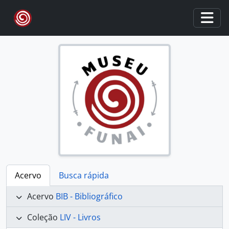
Skip to main content
Togg
Acervo
Busca rápida
Acervo
BIB - Bibliográfico
Coleção
LIV - Livros