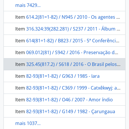
mais 7429...
Item
614.2(81=1-82) / N945 / 2010 - Os agentes indígenas de saúde do Alto Xingu
Item
316.324:39(282.281) / S237 / 2011 - Álbum Purus
Item
614(81=1-82) / B823 / 2015 - 5ª Conferência Nacional de Saúde Indígena: relatório final
Item
069.012(81) / S942 / 2016 - Preservação do patrimônio cultural brasileiro
Item
325.45(817.2) / S618 / 2016 - O Brasil pelos brasileiros: relatórios científicos da Comissão Rondon.
Item
82-93(81=1-82) / G963 / 1985 - Iara
Item
82-93(81=1-82) / C369 / 1999 - Catxêkwyj: a estrela mulher (um mito do povo krahô).
Item
82-93(81=1-82) / O46 / 2007 - Amor índio
Item
82-93(81=1-82) / G149 / 1982 - Çarungaua
mais 1037...