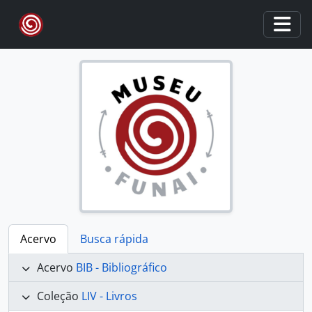
Skip to main content
Togg
Acervo
Busca rápida
Acervo
BIB - Bibliográfico
Coleção
LIV - Livros