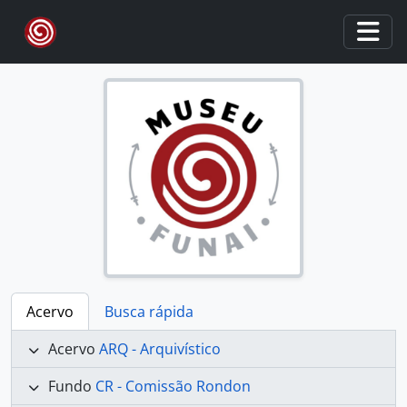
Skip to main content
Togg
Acervo
Busca rápida
Acervo
ARQ - Arquivístico
Fundo
CR - Comissão Rondon