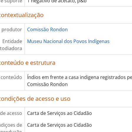
e suporte
1 negativo de acetato, p&b
contextualização
 produtor
Comissão Rondon
Entidade
Museu Nacional dos Povos Indígenas
todiadora
conteúdo e estrutura
 conteúdo
Índios em frente a casa indigena registrados p
Comissão Rondon
condições de acesso e uso
de acesso
Carta de Serviços ao Cidadão
diçoes de
Carta de Serviços ao Cidadão