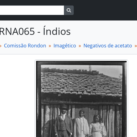
Busque na página de navegaçã
RNA065 - Índios
Comissão Rondon
Imagético
Negativos de acetato