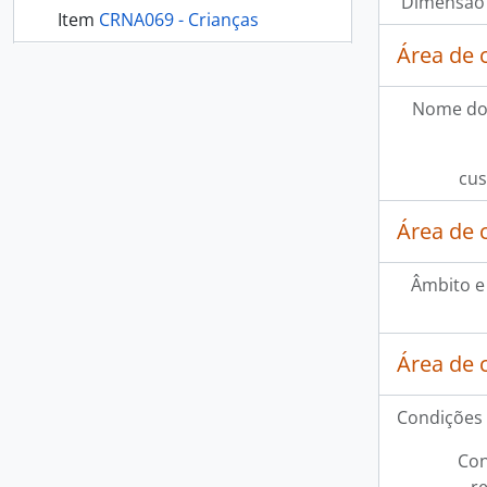
Dimensão 
Item
CRNA069 - Crianças
Área de 
mais 254...
Nome do
cus
Área de 
Âmbito e
Área de 
Condições 
Con