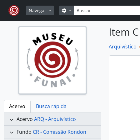
Skip to main content
Buscar
Opções de busca
Navegar
Item C
Arquivístico
Acervo
Busca rápida
Acervo
ARQ - Arquivístico
Fundo
CR - Comissão Rondon