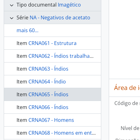
Tipo documental
Imagético
Série
NA - Negativos de acetato
mais 60...
Item
CRNA061 - Estrutura
Item
CRNA062 - Índios trabalhando
Item
CRNA063 - Índios
Item
CRNA064 - Índio
Área de 
Item
CRNA065 - Índios
Código de 
Item
CRNA066 - Índios
Item
CRNA067 - Homens
Nível de
Item
CRNA068 - Homens em enterro