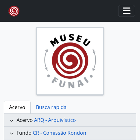
Skip to main content
Togg
Acervo
Busca rápida
Acervo
ARQ - Arquivístico
Fundo
CR - Comissão Rondon