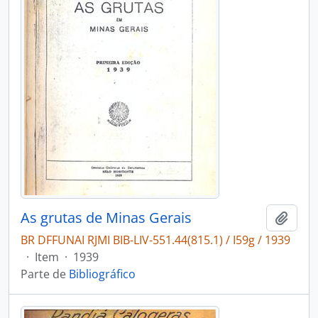
As grutas de Minas Gerais
Adici
BR DFFUNAI RJMI BIB-LIV-551.44(815.1) / I59g / 1939
·
Item
·
1939
Parte de
Bibliográfico