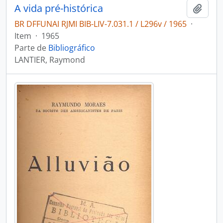
A vida pré-histórica
Adici
BR DFFUNAI RJMI BIB-LIV-7.031.1 / L296v / 1965
·
Item
·
1965
Parte de
Bibliográfico
LANTIER, Raymond