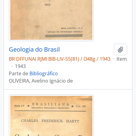
Geologia do Brasil
Adici
BR DFFUNAI RJMI BIB-LIV-55(81) / O48g / 1943
·
Item
·
1943
Parte de
Bibliográfico
OLIVEIRA, Avelino Ignácio de