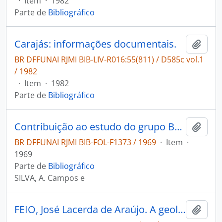
·
Item
·
1982
Parte de
Bibliográfico
Carajás: informações documentais.
Adici
BR DFFUNAI RJMI BIB-LIV-R016:55(811) / D585c vol.1
/ 1982
·
Item
·
1982
Parte de
Bibliográfico
Contribuição ao estudo do grupo Barreiras no Rio Grande do Norte
Adici
BR DFFUNAI RJMI BIB-FOL-F1373 / 1969
·
Item
·
1969
Parte de
Bibliográfico
SILVA, A. Campos e
FEIO, José Lacerda de Araújo. A geologia histórica e seus fins [Revista do Museu Nacional]
Adici