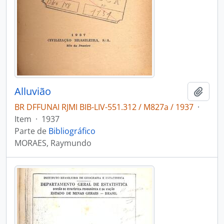
Alluvião
Adici
BR DFFUNAI RJMI BIB-LIV-551.312 / M827a / 1937
·
Item
·
1937
Parte de
Bibliográfico
MORAES, Raymundo