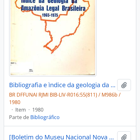
Bibliografia e ìndice da geologia da Amazônia Legal Brasileira, 1965-1975
Adici
BR DFFUNAI RJMI BIB-LIV-R016:55(811) / M986b /
1980
·
Item
·
1980
Parte de
Bibliográfico
[Boletim do Museu Nacional Nova Série: Geologia]
Adici