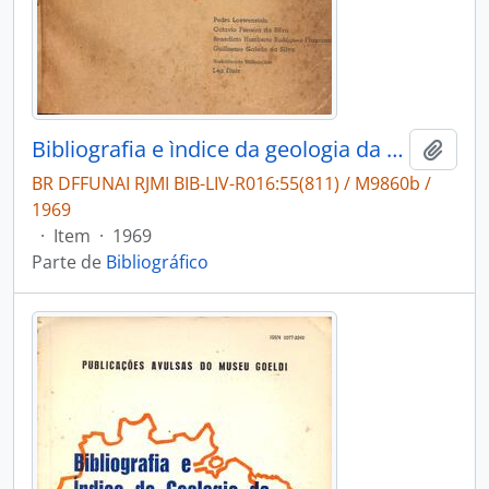
Bibliografia e ìndice da geologia da Amazônia legal brasileira, 1641-1964
Adici
BR DFFUNAI RJMI BIB-LIV-R016:55(811) / M9860b /
1969
·
Item
·
1969
Parte de
Bibliográfico