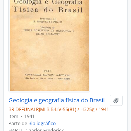
Geologia e geografia física do Brasil
Adici
BR DFFUNAI RJMI BIB-LIV-55(81) / H325g / 1941
·
Item
·
1941
Parte de
Bibliográfico
HARTT, Charles Frederick