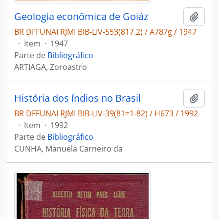
Geologia econômica de Goiáz
Adici
BR DFFUNAI RJMI BIB-LIV-553(817.2) / A787g / 1947
·
Item
·
1947
Parte de
Bibliográfico
ARTIAGA, Zoroastro
História dos índios no Brasil
Adici
BR DFFUNAI RJMI BIB-LIV-39(81=1-82) / H673 / 1992
·
Item
·
1992
Parte de
Bibliográfico
CUNHA, Manuela Carneiro da