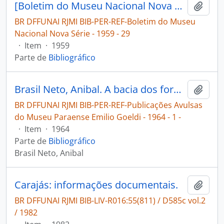
[Boletim do Museu Nacional Nova Série: Geologia]
Adici
BR DFFUNAI RJMI BIB-PER-REF-Boletim do Museu
Nacional Nova Série - 1959 - 29
·
Item
·
1959
Parte de
Bibliográfico
Brasil Neto, Anibal. A bacia dos formadores do Xingú; aspectos gerais [Publicações Avulsas do Museu Paraense Emilio Goeldi]
Adici
BR DFFUNAI RJMI BIB-PER-REF-Publicações Avulsas
do Museu Paraense Emilio Goeldi - 1964 - 1 -
·
Item
·
1964
Parte de
Bibliográfico
Brasil Neto, Anibal
Carajás: informações documentais.
Adici
BR DFFUNAI RJMI BIB-LIV-R016:55(811) / D585c vol.2
/ 1982