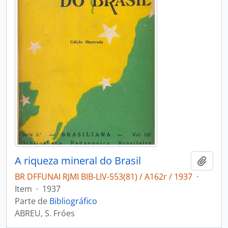
A riqueza mineral do Brasil
Adici
BR DFFUNAI RJMI BIB-LIV-553(81) / A162r / 1937
·
Item
·
1937
Parte de
Bibliográfico
ABREU, S. Fróes