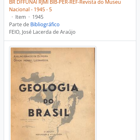
BR DFFUNAI RJMI BIB-PER-REF-Revista do Museu
Nacional - 1945 - 5
·
Item
·
1945
Parte de
Bibliográfico
FEIO, José Lacerda de Araújo