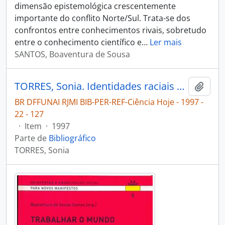
dimensão epistemológica crescentemente
importante do conflito Norte/Sul. Trata-se dos
confrontos entre conhecimentos rivais, sobretudo
entre o conhecimento científico e
…
Ler mais
SANTOS, Boaventura de Sousa
TORRES, Sonia. Identidades raciais e culturais, globalização e o bustiê de Madonna [Ciência Hoje]
Adici
BR DFFUNAI RJMI BIB-PER-REF-Ciência Hoje - 1997 -
22 - 127
·
Item
·
1997
Parte de
Bibliográfico
TORRES, Sonia