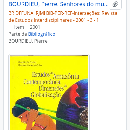
BOURDIEU, Pierre. Senhores do mundo, vocês sabem realmente o que fazem? [Interseções: Revista de Estudos Interdisciplinares]
Adici
BR DFFUNAI RJMI BIB-PER-REF-Interseções: Revista
de Estudos Interdisciplinares - 2001 - 3 - 1
·
Item
·
2001
Parte de
Bibliográfico
BOURDIEU, Pierre