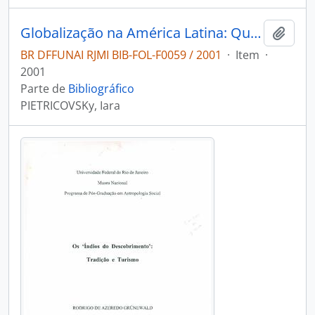
Globalização na América Latina: Que globalização?.
Adici
BR DFFUNAI RJMI BIB-FOL-F0059 / 2001
·
Item
·
2001
Parte de
Bibliográfico
PIETRICOVSKy, Iara