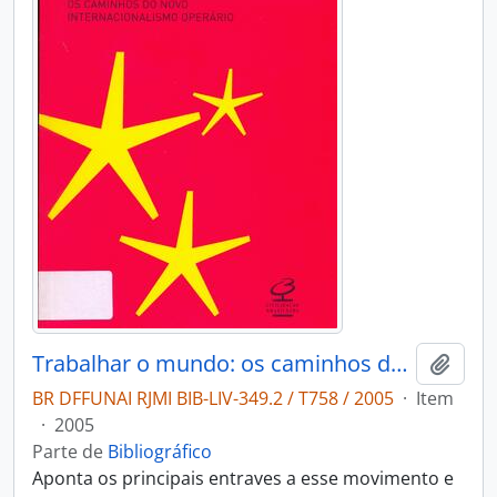
Trabalhar o mundo: os caminhos do novo internacionalismo operário.
Adici
BR DFFUNAI RJMI BIB-LIV-349.2 / T758 / 2005
·
Item
·
2005
Parte de
Bibliográfico
Aponta os principais entraves a esse movimento e