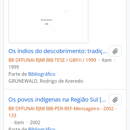
Os índios do descobrimento: tradição e turismo
Adici
BR DFFUNAI RJMI BIB-TESE / G891I / 1999
·
Item
·
1999
Parte de
Bibliográfico
GRÜNEWALD, Rodrigo de Azeredo
Os povos indígenas na Região Sul [Mensageiro]
Adici
BR DFFUNAI RJMI BIB-PER-REF-Mensageiro - 2002 -
133
·
Item
·
2002
Parte de
Bibliográfico