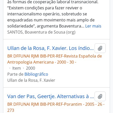
às formas de cooperação laboral transnacional.
“Existem condições para fazer reviver o
internacionalismo operário, sobretudo se
enquadradas num movimento mais amplo de
solidariedade”, argumenta Boaventura
…
Ler mais
SANTOS, Boaventura de Sousa (org)
Ullan de la Rosa, F. Xavier. Los índios ticuna del alto Amazonas antes los procesos actuales de cambio cultural e globalización [Revista Española de Antropologia Americana]
Adici
BR DFFUNAI RJMI BIB-PER-REF-Revista Española de
Antropologia Americana - 2000 - 30 -
·
Item
·
2000
Parte de
Bibliográfico
Ullan de la Rosa, F. Xavier
Van der Pas, Geertje. Alternativas à globalização: experiências em ação [Porantim]
Adici
BR DFFUNAI RJMI BIB-PER-REF-Porantim - 2005 - 26 -
273