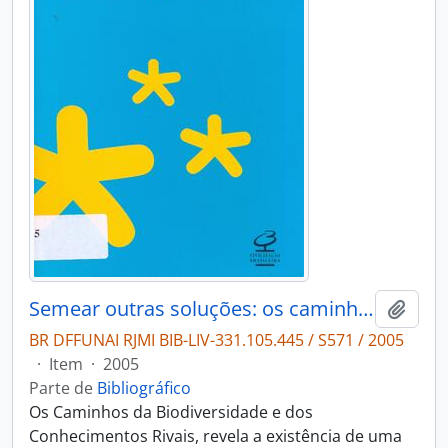
Semear outras soluções: os caminhos da biodiversidade e dos conhecimentos rivais.
Adici
BR DFFUNAI RJMI BIB-LIV-331.105.445 / S571 / 2005
·
Item
·
2005
Parte de
Bibliográfico
Os Caminhos da Biodiversidade e dos
Conhecimentos Rivais, revela a existência de uma