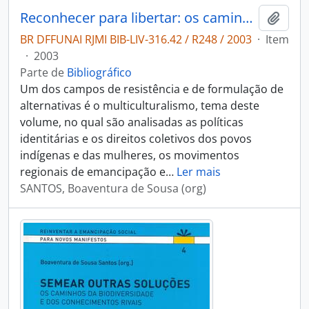
Reconhecer para libertar: os caminhos do cosmopolitismo multicultural.
Adici
BR DFFUNAI RJMI BIB-LIV-316.42 / R248 / 2003
·
Item
·
2003
Parte de
Bibliográfico
Um dos campos de resistência e de formulação de
alternativas é o multiculturalismo, tema deste
volume, no qual são analisadas as políticas
identitárias e os direitos coletivos dos povos
indígenas e das mulheres, os movimentos
regionais de emancipação e
…
Ler mais
SANTOS, Boaventura de Sousa (org)