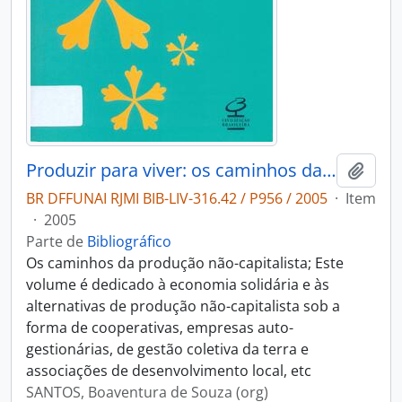
Produzir para viver: os caminhos da produção não capitalista.
Adici
BR DFFUNAI RJMI BIB-LIV-316.42 / P956 / 2005
·
Item
·
2005
Parte de
Bibliográfico
Os caminhos da produção não-capitalista; Este
volume é dedicado à economia solidária e às
alternativas de produção não-capitalista sob a
forma de cooperativas, empresas auto-
gestionárias, de gestão coletiva da terra e
associações de desenvolvimento local, etc
SANTOS, Boaventura de Souza (org)