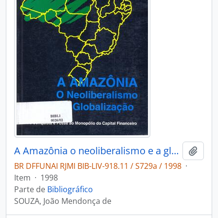
A Amazônia o neoliberalismo e a globalização: da conquista e posse ao monopólio do capital financeiro.
Adici
BR DFFUNAI RJMI BIB-LIV-918.11 / S729a / 1998
·
Item
·
1998
Parte de
Bibliográfico
SOUZA, João Mendonça de