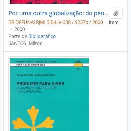
Por uma outra globalização: do pensamento único à consciência universal.
Adici
BR DFFUNAI RJMI BIB-LIV-338 / S237p / 2000
·
Item
·
2000
Parte de
Bibliográfico
SANTOS, Milton