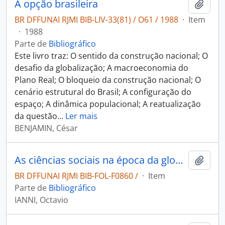
A opção brasileira
Adici
BR DFFUNAI RJMI BIB-LIV-33(81) / O61 / 1988
·
Item
·
1988
Parte de
Bibliográfico
Este livro traz: O sentido da construção nacional; O
desafio da globalização; A macroeconomia do
Plano Real; O bloqueio da construção nacional; O
cenário estrutural do Brasil; A configuração do
espaço; A dinâmica populacional; A reatualização
da questão
…
Ler mais
BENJAMIN, César
As ciências sociais na época da globalização
Adici
BR DFFUNAI RJMI BIB-FOL-F0860 /
·
Item
Parte de
Bibliográfico
IANNI, Octavio