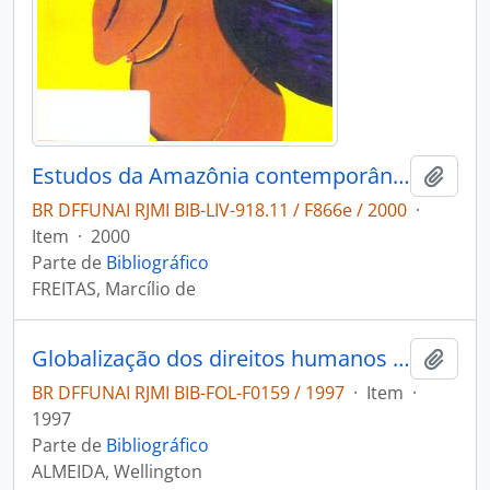
Estudos da Amazônia contemporânea: dimensões da globalização.
Adici
BR DFFUNAI RJMI BIB-LIV-918.11 / F866e / 2000
·
Item
·
2000
Parte de
Bibliográfico
FREITAS, Marcílio de
Globalização dos direitos humanos Subsídio Inesc
Adici
BR DFFUNAI RJMI BIB-FOL-F0159 / 1997
·
Item
·
1997
Parte de
Bibliográfico
ALMEIDA, Wellington