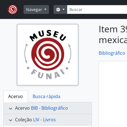
Skip to main content
Buscar
Opções de busca
Navegar
Item 3
mexic
Bibliográfico
Acervo
Busca rápida
Acervo
BIB - Bibliográfico
Coleção
LIV - Livros