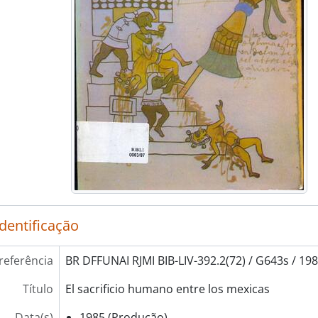
identificação
referência
BR DFFUNAI RJMI BIB-LIV-392.2(72) / G643s / 19
Título
El sacrificio humano entre los mexicas
Data(s)
1985 (Produção)