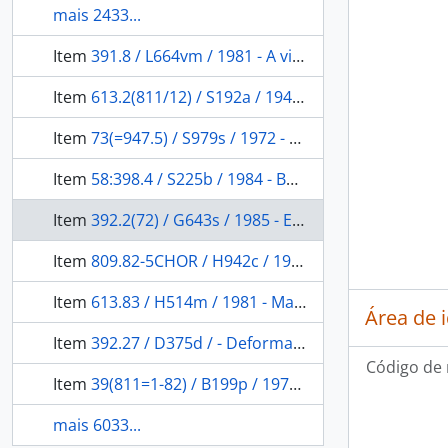
mais 2433...
Item
391.8 / L664vm / 1981 - A via das máscaras
Item
613.2(811/12) / S192a / 1944 - A alimentação sertaneja e do interior da Amazônia, onomastica da alimentção rural
Item
73(=947.5) / S979s / 1972 - Sculpture of the eskimo
Item
58:398.4 / S225b / 1984 - Botânica fantástica: as plantas da mitologia, da religião e da magia.
Item
392.2(72) / G643s / 1985 - El sacrificio humano entre los mexicas
Item
809.82-5CHOR / H942c / 1915 - El choroti o yófuaha
Item
613.83 / H514m / 1981 - Mama coca
Área de 
Item
392.27 / D375d / - Deformaciones intencionalles del cuerpo humano de carácter étnico
Código de 
Item
39(811=1-82) / B199p / 1978 - Il Problema dei Marginali tra gli indios dell'Amazzonia
mais 6033...