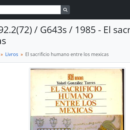
Busque na página de navegaçã
92.2(72) / G643s / 1985 - El sac
as
Livros
El sacrificio humano entre los mexicas