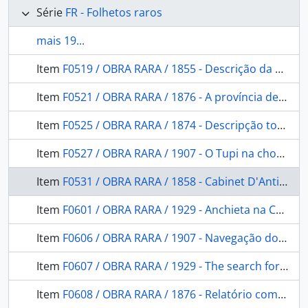
Série
FR - Folhetos raros
mais 19...
Item
F0519 / OBRA RARA / 1855 - Descrição da Costa do Brasil de Pitimbu e São Bento e de todas as Barras, Portos e Rio do Litoral da Provincia de Pernambuco: seguida de um roteiro para se demandarem as mesmas barras.Acompanhando a Planta Geral da Costa.Apresentando ao Illm. Sr. capitão. em 3 de fevereiro de 1855.
Item
F0521 / OBRA RARA / 1876 - A província de Goyaz. Exposição Nacional de 1875
Item
F0525 / OBRA RARA / 1874 - Descripção topographica do mappa da provincia de Santa Catarina organisada na Commissão do Registro geral e Estatistica das terras publicas sob a presidencia do Conselheiro Bernardo Augusto Nascentes de Azambuja
Item
F0527 / OBRA RARA / 1907 - O Tupi na chorographia Pernambucana
Item
F0531 / OBRA RARA / 1858 - Cabinet D'Antiquités Américains a Copenhague.rapport Ethonographique
Item
F0601 / OBRA RARA / 1929 - Anchieta na Capitania de São Vicente: (Premio "Capistrano de Abreu" de 1928) Ed. da Sociedade Capistrano de Abreu, 1929.
Item
F0606 / OBRA RARA / 1907 - Navegação do Rio Acre
Item
F0607 / OBRA RARA / 1929 - The search for Colonel Fawcett: a paper read.
Item
F0608 / OBRA RARA / 1876 - Relatório com que o Exm. Sr. Presidente da Província do Pará. Entregou a Administração da mesma ao. em 18 de julho de 1876