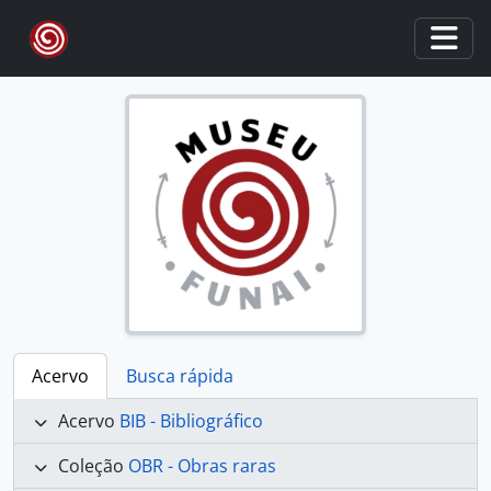
Skip to main content
Togg
Acervo
Busca rápida
Acervo
BIB - Bibliográfico
Coleção
OBR - Obras raras