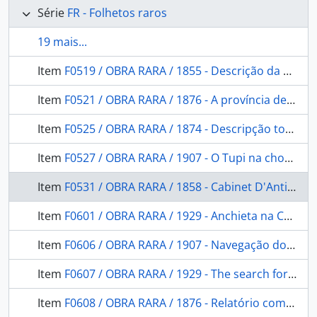
Série
FR - Folhetos raros
19 mais...
Item
F0519 / OBRA RARA / 1855 - Descrição da Costa do Brasil de Pitimbu e São Bento e de todas as Barras, Portos e Rio do Litoral da Provincia de Pernambuco: seguida de um roteiro para se demandarem as mesmas barras.Acompanhando a Planta Geral da Costa.Apresentando ao Illm. Sr. capitão. em 3 de fevereiro de 1855.
Item
F0521 / OBRA RARA / 1876 - A província de Goyaz. Exposição Nacional de 1875
Item
F0525 / OBRA RARA / 1874 - Descripção topographica do mappa da provincia de Santa Catarina organisada na Commissão do Registro geral e Estatistica das terras publicas sob a presidencia do Conselheiro Bernardo Augusto Nascentes de Azambuja
Item
F0527 / OBRA RARA / 1907 - O Tupi na chorographia Pernambucana
Item
F0531 / OBRA RARA / 1858 - Cabinet D'Antiquités Américains a Copenhague.rapport Ethonographique
Item
F0601 / OBRA RARA / 1929 - Anchieta na Capitania de São Vicente: (Premio "Capistrano de Abreu" de 1928) Ed. da Sociedade Capistrano de Abreu, 1929.
Item
F0606 / OBRA RARA / 1907 - Navegação do Rio Acre
Item
F0607 / OBRA RARA / 1929 - The search for Colonel Fawcett: a paper read.
Item
F0608 / OBRA RARA / 1876 - Relatório com que o Exm. Sr. Presidente da Província do Pará. Entregou a Administração da mesma ao. em 18 de julho de 1876