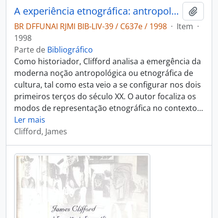
A experiência etnográfica: antropologia e literatura no século XX.
Adici
BR DFFUNAI RJMI BIB-LIV-39 / C637e / 1998
·
Item
·
1998
Parte de
Bibliográfico
Como historiador, Clifford analisa a emergência da
moderna noção antropológica ou etnográfica de
cultura, tal como esta veio a se configurar nos dois
primeiros terços do século XX. O autor focaliza os
modos de representação etnográfica no contexto
…
Ler mais
Clifford, James