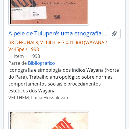
A pele de Tuluperê: uma etnografia dos traçados Wayana.
Adici
BR DFFUNAI RJMI BIB-LIV-7.031.3(81)WAYANA /
V445pe / 1998
·
Item
·
1998
Parte de
Bibliográfico
Iconografia e simbologia dos índios Wayana (Norte
do Pará). Trabalho antropológico sobre normas,
comportamentos sociais e procedimentos
estéticos dos Wayana
VELTHEM, Lucia Hussak van