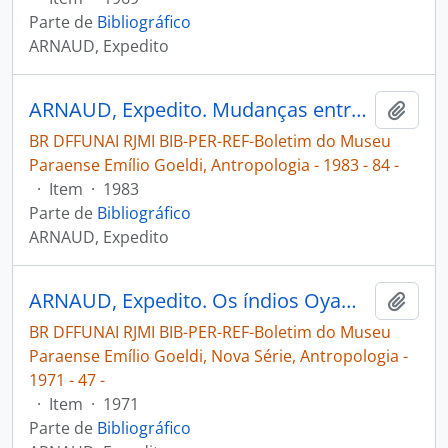
Parte de
Bibliográfico
ARNAUD, Expedito
ARNAUD, Expedito. Mudanças entre os grupos indígenas tupi da região do Tocantins-Xingu [Boletim do Museu Paraense Emílio Goeldi, Antropologia: [Bacia Amazônica]]
Adici
BR DFFUNAI RJMI BIB-PER-REF-Boletim do Museu
Paraense Emílio Goeldi, Antropologia - 1983 - 84 -
·
Item
·
1983
Parte de
Bibliográfico
ARNAUD, Expedito
ARNAUD, Expedito. Os índios Oyampik e Emerilon [Rio Oiapoque]; referências sôbre o passado e o presente [Boletim do Museu Paraense Emílio Goeldi, Nova Série, Antropologia]
Adici
BR DFFUNAI RJMI BIB-PER-REF-Boletim do Museu
Paraense Emílio Goeldi, Nova Série, Antropologia -
1971 - 47 -
·
Item
·
1971
Parte de
Bibliográfico