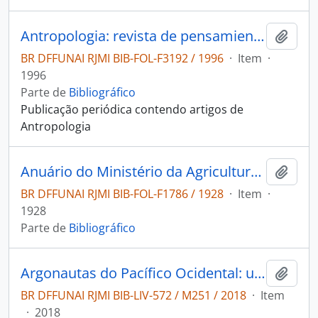
Antropologia: revista de pensamiento antropológico y estudios etnográficos.
Adici
BR DFFUNAI RJMI BIB-FOL-F3192 / 1996
·
Item
·
1996
Parte de
Bibliográfico
Publicação periódica contendo artigos de
Antropologia
Anuário do Ministério da Agricultura, Indústria e Comércio, 1928
Adici
BR DFFUNAI RJMI BIB-FOL-F1786 / 1928
·
Item
·
1928
Parte de
Bibliográfico
Argonautas do Pacífico Ocidental: um relato do empreendimento e da aventura dos nativos nos arquipélagos da Nova Guiné melanésia.
Adici
BR DFFUNAI RJMI BIB-LIV-572 / M251 / 2018
·
Item
·
2018