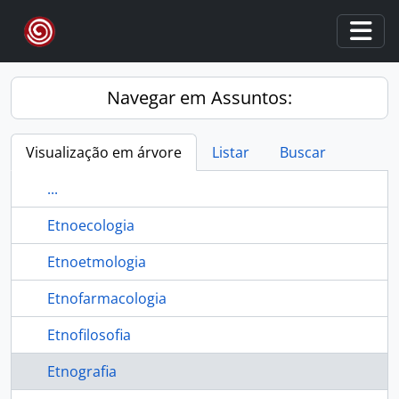
Skip to main content
Togg
Navegar em Assuntos:
Visualização em árvore
Listar
Buscar
...
Etnoecologia
Etnoetmologia
Etnofarmacologia
Etnofilosofia
Etnografia