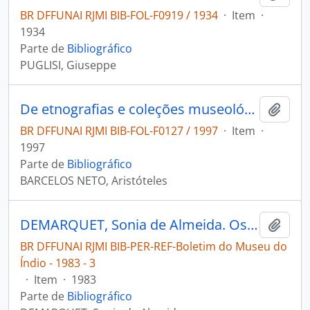
BR DFFUNAI RJMI BIB-FOL-F0919 / 1934
·
Item
·
1934
Parte de
Bibliográfico
PUGLISI, Giuseppe
De etnografias e coleções museológicas: hipóteses sobre o grafismo xinguano.
Adici
BR DFFUNAI RJMI BIB-FOL-F0127 / 1997
·
Item
·
1997
Parte de
Bibliográfico
BARCELOS NETO, Aristóteles
DEMARQUET, Sonia de Almeida. Os Xokleng de Ibirama uma comunidade indígena de Santa Catarina [Boletim do Museu do Índio: Documentação]
Adici
BR DFFUNAI RJMI BIB-PER-REF-Boletim do Museu do
Índio - 1983 - 3
·
Item
·
1983
Parte de
Bibliográfico