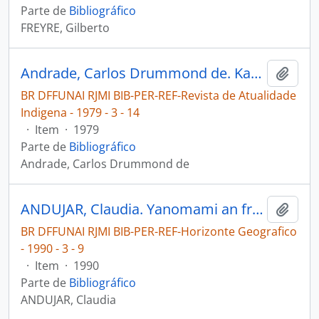
Parte de
Bibliográfico
FREYRE, Gilberto
Andrade, Carlos Drummond de. Kaxúyana, esse bem-educado [Revista de Atualidade Indigena]
Adici
BR DFFUNAI RJMI BIB-PER-REF-Revista de Atualidade
Indigena - 1979 - 3 - 14
·
Item
·
1979
Parte de
Bibliográfico
Andrade, Carlos Drummond de
ANDUJAR, Claudia. Yanomami an fronteira da morte [Horizonte Geografico]
Adici
BR DFFUNAI RJMI BIB-PER-REF-Horizonte Geografico
- 1990 - 3 - 9
·
Item
·
1990
Parte de
Bibliográfico
ANDUJAR, Claudia