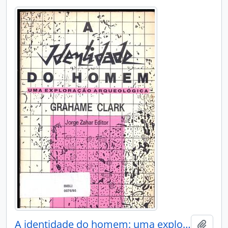
A identidade do homem: uma exploracao arqueologica.
Adici