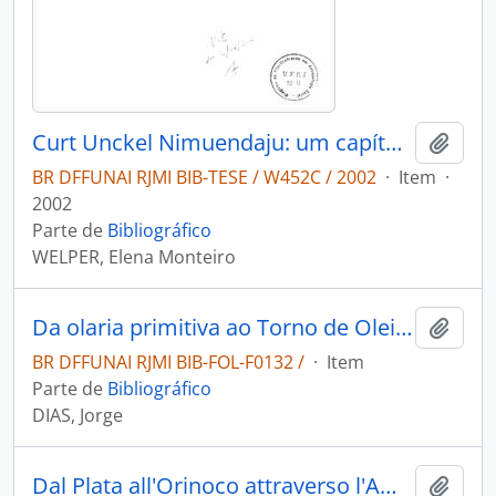
Curt Unckel Nimuendaju: um capítulo alemão na tradição etnográfica brasileira
Adici
BR DFFUNAI RJMI BIB-TESE / W452C / 2002
·
Item
·
2002
Parte de
Bibliográfico
WELPER, Elena Monteiro
Da olaria primitiva ao Torno de Oleiro: com especial referência ao norte de Portugal.
Adici
BR DFFUNAI RJMI BIB-FOL-F0132 /
·
Item
Parte de
Bibliográfico
DIAS, Jorge
Dal Plata all'Orinoco attraverso l'America Latina
Adici