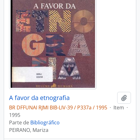
A favor da etnografia
Adici
BR DFFUNAI RJMI BIB-LIV-39 / P337a / 1995
·
Item
·
1995
Parte de
Bibliográfico
PEIRANO, Mariza