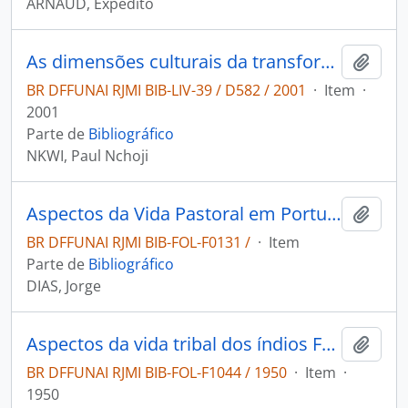
ARNAUD, Expedito
As dimensões culturais da transformação global
Adici
BR DFFUNAI RJMI BIB-LIV-39 / D582 / 2001
·
Item
·
2001
Parte de
Bibliográfico
NKWI, Paul Nchoji
Aspectos da Vida Pastoral em Portugal
Adici
BR DFFUNAI RJMI BIB-FOL-F0131 /
·
Item
Parte de
Bibliográfico
DIAS, Jorge
Aspectos da vida tribal dos índios Fulni-ô
Adici
BR DFFUNAI RJMI BIB-FOL-F1044 / 1950
·
Item
·
1950