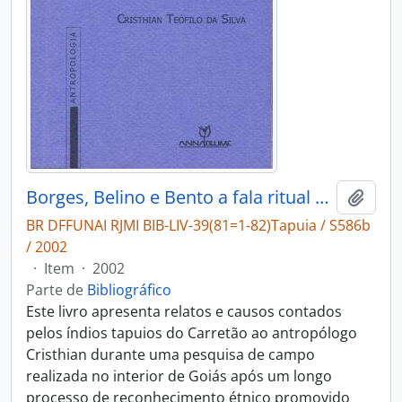
Borges, Belino e Bento a fala ritual entre os Tapuios de Goiás
Adici
BR DFFUNAI RJMI BIB-LIV-39(81=1-82)Tapuia / S586b
/ 2002
·
Item
·
2002
Parte de
Bibliográfico
Este livro apresenta relatos e causos contados
pelos índios tapuios do Carretão ao antropólogo
Cristhian durante uma pesquisa de campo
realizada no interior de Goiás após um longo
processo de reconhecimento étnico promovido