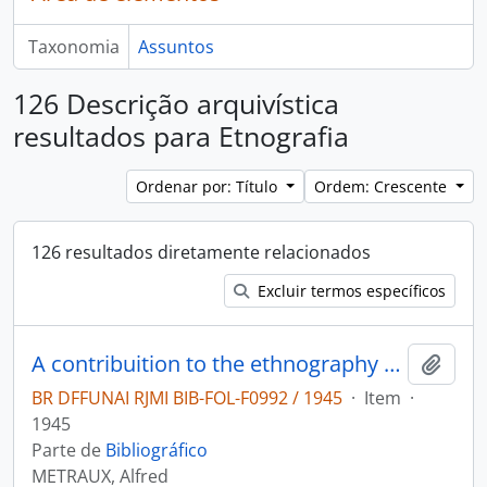
Taxonomia
Assuntos
126 Descrição arquivística
resultados para Etnografia
Ordenar por: Título
Ordem: Crescente
126 resultados diretamente relacionados
Excluir termos específicos
A contribuition to the ethnography of the Gran Chaco
Adici
BR DFFUNAI RJMI BIB-FOL-F0992 / 1945
·
Item
·
1945
Parte de
Bibliográfico
METRAUX, Alfred