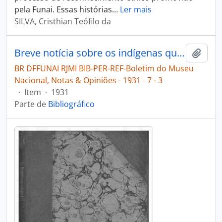
pela Funai. Essas histórias
…
Ler mais
SILVA, Cristhian Teófilo da
Breve notícia sobre os indígenas que habitam a fronteira do Brasil com o Perú [Boletim do Museu Nacional, Notas & Opiniões]
Adici
BR DFFUNAI RJMI BIB-PER-REF-Boletim do Museu
Nacional, Notas & Opiniões - 1931 - 7 - 3
·
Item
·
1931
Parte de
Bibliográfico