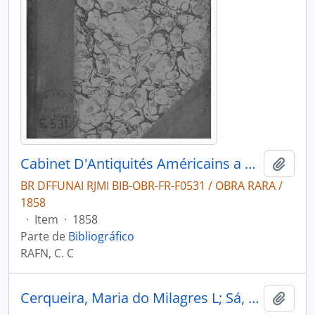
Cabinet D'Antiquités Américains a Copenhague.rapport Ethonographique
Adici
BR DFFUNAI RJMI BIB-OBR-FR-F0531 / OBRA RARA /
1858
·
Item
·
1858
Parte de
Bibliográfico
RAFN, C. C
Cerqueira, Maria do Milagres L; Sá, Aderbal B.G. As comunidades indígenas de Pernambuco [CLIO: Revista do Curso de Mestrado em História]
Adici