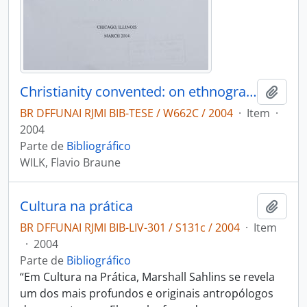
Christianity convented: on ethnographic analysis of the Xokleng Iak la no indians and the transformations resulting from their encounter with pentecastalism
Adici
BR DFFUNAI RJMI BIB-TESE / W662C / 2004
·
Item
·
2004
Parte de
Bibliográfico
WILK, Flavio Braune
Cultura na prática
Adici
BR DFFUNAI RJMI BIB-LIV-301 / S131c / 2004
·
Item
·
2004
Parte de
Bibliográfico
“Em Cultura na Prática, Marshall Sahlins se revela
um dos mais profundos e originais antropólogos