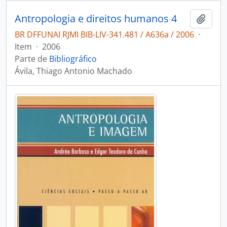
Antropologia e direitos humanos 4
Adici
BR DFFUNAI RJMI BIB-LIV-341.481 / A636a / 2006
·
Item
·
2006
Parte de
Bibliográfico
Ávila, Thiago Antonio Machado