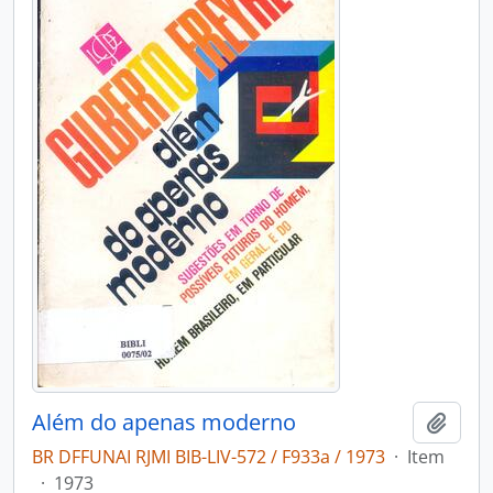
Além do apenas moderno
Adici
BR DFFUNAI RJMI BIB-LIV-572 / F933a / 1973
·
Item
·
1973