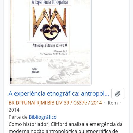
A experiência etnográfica: antropologia e literatura no século XX.
Adici
BR DFFUNAI RJMI BIB-LIV-39 / C637e / 2014
·
Item
·
2014
Parte de
Bibliográfico
Como historiador, Clifford analisa a emergência da
moderna noção antropológica ou etnográfica de