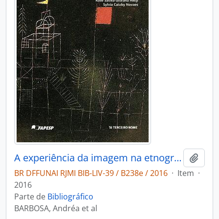
A experiência da imagem na etnografia
Adici
BR DFFUNAI RJMI BIB-LIV-39 / B238e / 2016
·
Item
·
2016
Parte de
Bibliográfico
BARBOSA, Andréa et al