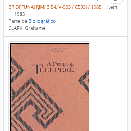
BR DFFUNAI RJMI BIB-LIV-903 / C593i / 1985
·
Item
·
1985
Parte de
Bibliográfico
CLARK, Grahame