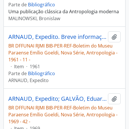
Parte de
Bibliográfico
Uma publicação clássica da Antropologia moderna
MALINOWSKI, Bronislaw
ARNAUD, Expedito. Breve informação sôbre os índios asuriní e parakanan; rio Tocantins, Pará [Boletim do Museu Paraense Emílio Goeldi, Nova Série, Antropologia]
Adici
BR DFFUNAI RJMI BIB-PER-REF-Boletim do Museu
Paraense Emílio Goeldi, Nova Série, Antropologia -
1961 - 11 -
·
Item
·
1961
Parte de
Bibliográfico
ARNAUD, Expedito
ARNAUD, Expedito; GALVÃO, Eduardo. Notícia sobre os índios anambé [Rio Caiari, Pará] [Boletim do Museu Paraense Emílio Goeldi, Nova Série, Antropologia]
Adici
BR DFFUNAI RJMI BIB-PER-REF-Boletim do Museu
Paraense Emílio Goeldi, Nova Série, Antropologia -
1969 - 42 -
·
Item
·
1969