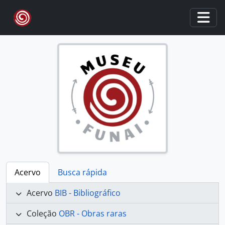
Skip to main content
Togg
Acervo
Busca rápida
Acervo
BIB - Bibliográfico
Coleção
OBR - Obras raras