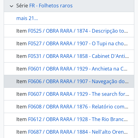
Série
FR - Folhetos raros
mais 21...
Item
F0525 / OBRA RARA / 1874 - Descripção topographica do mappa da provincia de Santa Catarina organisada na Commissão do Registro geral e Estatistica das terras publicas sob a presidencia do Conselheiro Bernardo Augusto Nascentes de Azambuja
Item
F0527 / OBRA RARA / 1907 - O Tupi na chorographia Pernambucana
Item
F0531 / OBRA RARA / 1858 - Cabinet D'Antiquités Américains a Copenhague.rapport Ethonographique
Item
F0601 / OBRA RARA / 1929 - Anchieta na Capitania de São Vicente: (Premio "Capistrano de Abreu" de 1928) Ed. da Sociedade Capistrano de Abreu, 1929.
Item
F0606 / OBRA RARA / 1907 - Navegação do Rio Acre
Item
F0607 / OBRA RARA / 1929 - The search for Colonel Fawcett: a paper read.
Item
F0608 / OBRA RARA / 1876 - Relatório com que o Exm. Sr. Presidente da Província do Pará. Entregou a Administração da mesma ao. em 18 de julho de 1876
Item
F0612 / OBRA RARA / 1928 - The Rio Branco, Uraricuera and Parima
Item
F0687 / OBRA RARA / 1884 - Nell'alto Orenoco