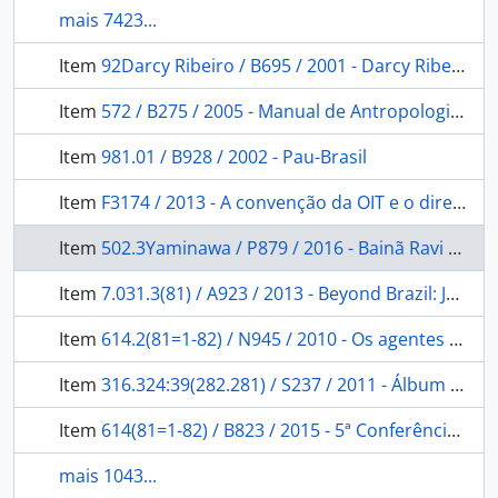
mais 7423...
Item
92Darcy Ribeiro / B695 / 2001 - Darcy Ribeiro: sociologia de um indisciplinado.
Item
572 / B275 / 2005 - Manual de Antropologia Cultural
Item
981.01 / B928 / 2002 - Pau-Brasil
Item
F3174 / 2013 - A convenção da OIT e o direito de consulta livre, prévia e informada
Item
502.3Yaminawa / P879 / 2016 - Bainã Ravi Kibea/Shima Mwajnutu Tshijne Wtshijne Mayawle: Etnomapeamento da Terra Indígena Mamoadate.
Item
7.031.3(81) / A923 / 2013 - Beyond Brazil: Johann Natterer and the Ethnographic Collections from the Austrian Expedition to Brazil (1817-1835).
Item
614.2(81=1-82) / N945 / 2010 - Os agentes indígenas de saúde do Alto Xingu
Item
316.324:39(282.281) / S237 / 2011 - Álbum Purus
Item
614(81=1-82) / B823 / 2015 - 5ª Conferência Nacional de Saúde Indígena: relatório final
mais 1043...