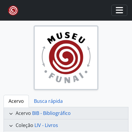
Skip to main content
Togg
Acervo
Busca rápida
Acervo
BIB - Bibliográfico
Coleção
LIV - Livros