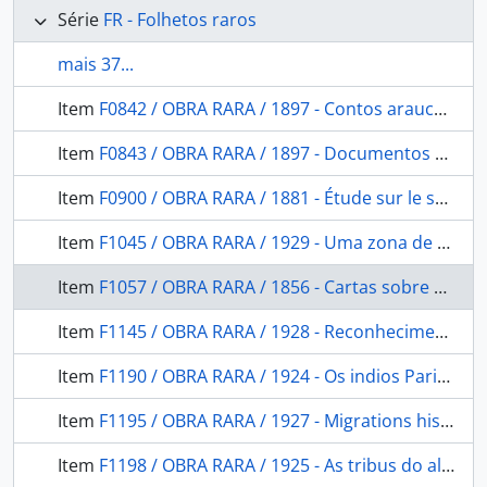
Série
FR - Folhetos raros
mais 37...
Item
F0842 / OBRA RARA / 1897 - Contos araucanos en moluche i pehuenche chileno: com introducción sobre la poesia araucana.
Item
F0843 / OBRA RARA / 1897 - Documentos para el estudios del folklore araucano en dialecto pehuenche chileno
Item
F0900 / OBRA RARA / 1881 - Étude sur le sauvage du Brésil
Item
F1045 / OBRA RARA / 1929 - Uma zona de graptolitos do llandovery inferior no rio Trombetas, Estado do Pará, Brasil
Item
F1057 / OBRA RARA / 1856 - Cartas sobre a Confederação dos Tamoios
Item
F1145 / OBRA RARA / 1928 - Reconhecimento geológico no Rio Xingu, Estado do Pará
Item
F1190 / OBRA RARA / 1924 - Os indios Parintintin do Rio Madeira
Item
F1195 / OBRA RARA / 1927 - Migrations historiques des tupi-guarani
Item
F1198 / OBRA RARA / 1925 - As tribus do alto Madeira