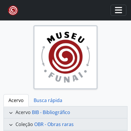
Skip to main content
Togg
Acervo
Busca rápida
Acervo
BIB - Bibliográfico
Coleção
OBR - Obras raras