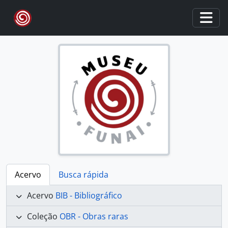
Skip to main content
Togg
Acervo
Busca rápida
Acervo
BIB - Bibliográfico
Coleção
OBR - Obras raras