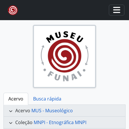
Skip to main content
Togg
Acervo
Busca rápida
Acervo
MUS - Museológico
Coleção
MNPI - Etnográfica MNPI