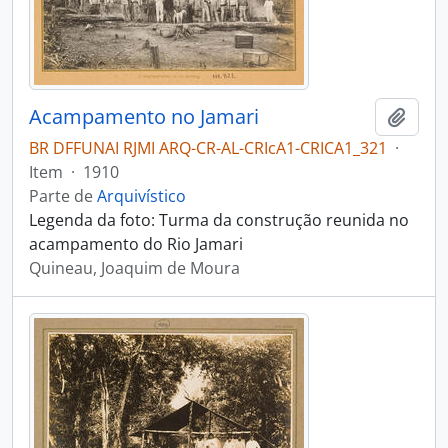
Acampamento no Jamari
Adici
BR DFFUNAI RJMI ARQ-CR-AL-CRIcA1-CRICA1_321
·
Item
·
1910
Parte de
Arquivístico
Legenda da foto: Turma da construção reunida no
acampamento do Rio Jamari
Quineau, Joaquim de Moura