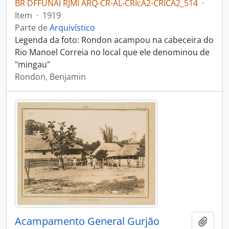
BR DFFUNAI RJMI ARQ-CR-AL-CRIcA2-CRICA2_514
·
Item
·
1919
Parte de
Arquivístico
Legenda da foto: Rondon acampou na cabeceira do
Rio Manoel Correia no local que ele denominou de
"mingau"
Rondon, Benjamin
Acampamento General Gurjão
Adici