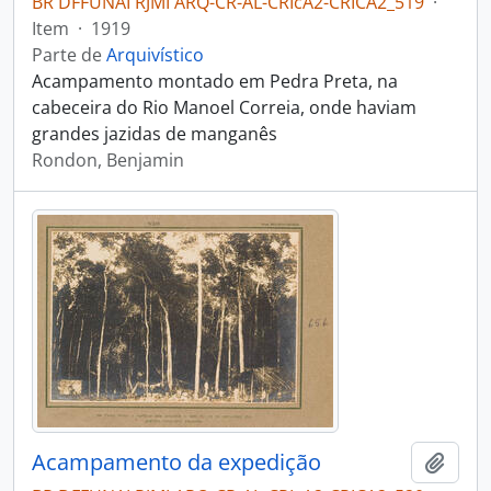
BR DFFUNAI RJMI ARQ-CR-AL-CRIcA2-CRICA2_519
·
Item
·
1919
Parte de
Arquivístico
Acampamento montado em Pedra Preta, na
cabeceira do Rio Manoel Correia, onde haviam
grandes jazidas de manganês
Rondon, Benjamin
Acampamento da expedição
Adici