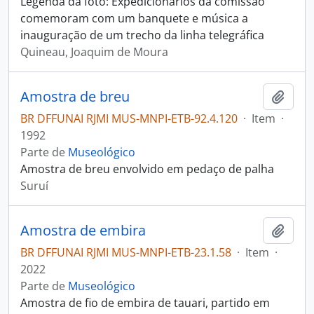
Legenda da foto: Expedicionários da comissão
comemoram com um banquete e música a
inauguração de um trecho da linha telegráfica
Quineau, Joaquim de Moura
Amostra de breu
Adici
BR DFFUNAI RJMI MUS-MNPI-ETB-92.4.120
·
Item
·
1992
Parte de
Museológico
Amostra de breu envolvido em pedaço de palha
Suruí
Amostra de embira
Adici
BR DFFUNAI RJMI MUS-MNPI-ETB-23.1.58
·
Item
·
2022
Parte de
Museológico
Amostra de fio de embira de tauari, partido em