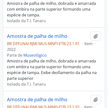
Amostra de palha de milho, dobrada e amarrada
com embira na parte superior formando uma
espécie de tampa.
Isolado da T.I. Tanaru
Amostra de palha de milho
Adici
BR DFFUNAI RJMI MUS-MNPI-ETB-23.1.91
·
Item
·
2022
Parte de
Museológico
Amostra de palha de milho, dobrada e amarrada
com embira na parte superior formando uma
espécie de tampa. Exibe desfiamento da palha na
parte superior
Isolado da T.I. Tanaru
Amostra de palha de milho
Adici
BR DFFUNAI RJMI MUS-MNPI-ETB-23.1.92
·
Item
·