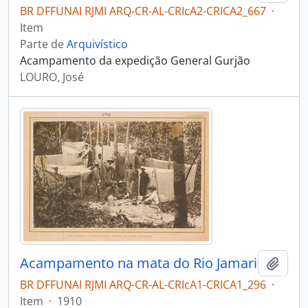
BR DFFUNAI RJMI ARQ-CR-AL-CRIcA2-CRICA2_667
·
Item
Parte de
Arquivístico
Acampamento da expedição General Gurjão
LOURO, José
Acampamento na mata do Rio Jamari
Adici
BR DFFUNAI RJMI ARQ-CR-AL-CRIcA1-CRICA1_296
·
Item
·
1910