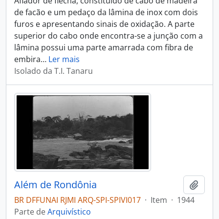
Afiador de flecha, constituído de cabo de madeira
de facão e um pedaço da lâmina de inox com dois
furos e apresentando sinais de oxidação. A parte
superior do cabo onde encontra-se a junção com a
lâmina possui uma parte amarrada com fibra de
embira
…
Ler mais
Isolado da T.I. Tanaru
Além de Rondônia
Adici
BR DFFUNAI RJMI ARQ-SPI-SPIVI017
·
Item
·
1944
Parte de
Arquivístico