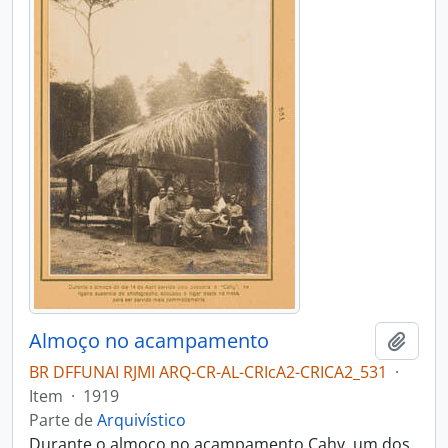
Almoço no acampamento
Adici
BR DFFUNAI RJMI ARQ-CR-AL-CRIcA2-CRICA2_531
·
Item
·
1919
Parte de
Arquivístico
Durante o almoço no acampamento Cahy, um dos