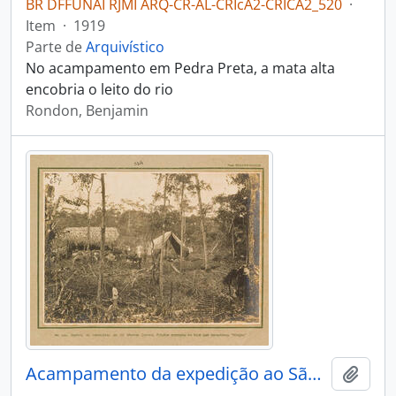
BR DFFUNAI RJMI ARQ-CR-AL-CRIcA2-CRICA2_520
·
Item
·
1919
Parte de
Arquivístico
No acampamento em Pedra Preta, a mata alta
encobria o leito do rio
Rondon, Benjamin
Acampamento da expedição ao São Miguel
Adici