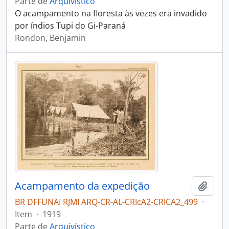
Parte de
Arquivístico
O acampamento na floresta às vezes era invadido
por índios Tupi do Gi-Paraná
Rondon, Benjamin
Acampamento da expedição
Adici
BR DFFUNAI RJMI ARQ-CR-AL-CRIcA2-CRICA2_499
·
Item
·
1919
Parte de
Arquivístico