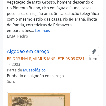
Vegetação de Mato Grosso, homens descendo o
rio Pimenta Bueno, rico em água e fauna, casas
peculiares da região amazônica, estação telegráfica
com o mesmo estilo das casas, rio Jí-Paraná, ilhota
do Pandu, corredeiras da Primavera,
embarcações
…
Ler mais
LIMA, Pedro
Algodão em caroço
Adici
BR DFFUNAI RJMI MUS-MNPI-ETB-03.03.0281
·
Item
·
2003
Parte de
Museológico
Punhado de algodão em caroço
Suruí