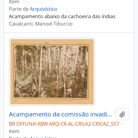
Item
Parte de
Arquivístico
Acampamento abaixo da cachoeira das índias
Cavalcanti, Manoel Tiburcio
Acampamento da comissão invadido por índios
Adici
BR DFFUNAI RJMI ARQ-CR-AL-CRIcA2-CRICA2_557
·
Item