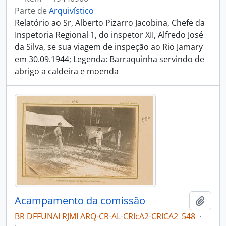
Parte de
Arquivístico
Relatório ao Sr, Alberto Pizarro Jacobina, Chefe da
Inspetoria Regional 1, do inspetor XII, Alfredo José
da Silva, se sua viagem de inspeção ao Rio Jamary
em 30.09.1944; Legenda: Barraquinha servindo de
abrigo a caldeira e moenda
Acampamento da comissão
Adici
BR DFFUNAI RJMI ARQ-CR-AL-CRIcA2-CRICA2_548
·