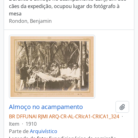
cães da expedição, ocupou lugar do fotógrafo à
mesa
Rondon, Benjamin
Almoço no acampamento
Adici
BR DFFUNAI RJMI ARQ-CR-AL-CRIcA1-CRICA1_324
·
Item
·
1910
Parte de
Arquivístico