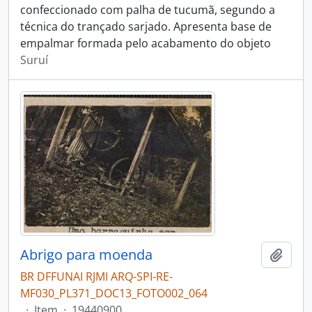
confeccionado com palha de tucumã, segundo a
técnica do trançado sarjado. Apresenta base de
empalmar formada pelo acabamento do objeto
Suruí
Abrigo para moenda
Adici
BR DFFUNAI RJMI ARQ-SPI-RE-
MF030_PL371_DOC13_FOTO002_064
·
Item
·
19440900