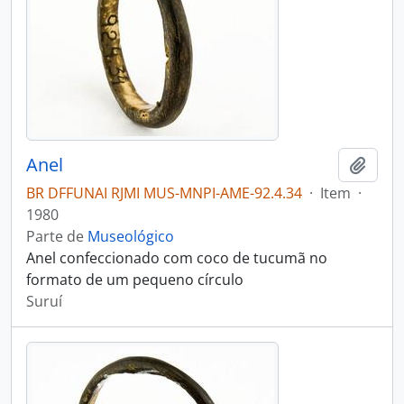
Anel
Adici
BR DFFUNAI RJMI MUS-MNPI-AME-92.4.34
·
Item
·
1980
Parte de
Museológico
Anel confeccionado com coco de tucumã no
formato de um pequeno círculo
Suruí