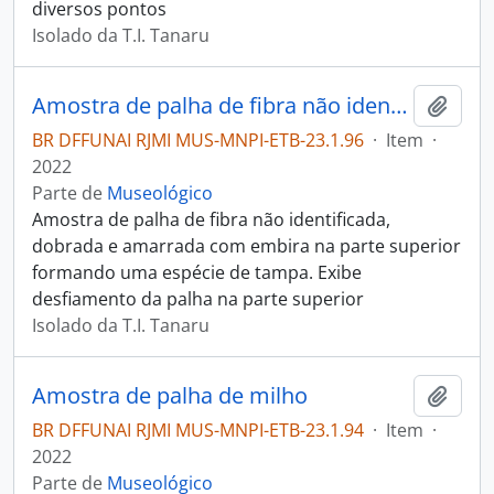
diversos pontos
Isolado da T.I. Tanaru
Amostra de palha de fibra não identificada
Adici
BR DFFUNAI RJMI MUS-MNPI-ETB-23.1.96
·
Item
·
2022
Parte de
Museológico
Amostra de palha de fibra não identificada,
dobrada e amarrada com embira na parte superior
formando uma espécie de tampa. Exibe
desfiamento da palha na parte superior
Isolado da T.I. Tanaru
Amostra de palha de milho
Adici
BR DFFUNAI RJMI MUS-MNPI-ETB-23.1.94
·
Item
·
2022
Parte de
Museológico