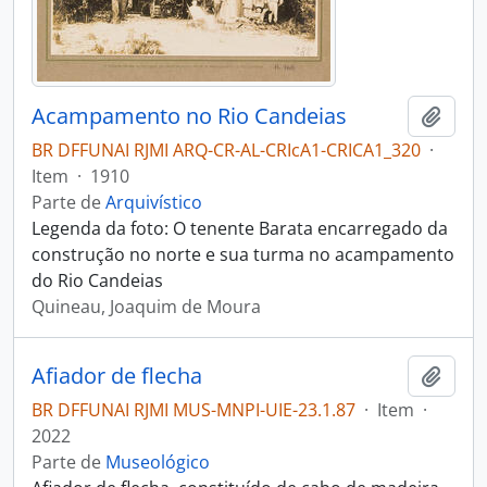
Acampamento no Rio Candeias
Adici
BR DFFUNAI RJMI ARQ-CR-AL-CRIcA1-CRICA1_320
·
Item
·
1910
Parte de
Arquivístico
Legenda da foto: O tenente Barata encarregado da
construção no norte e sua turma no acampamento
do Rio Candeias
Quineau, Joaquim de Moura
Afiador de flecha
Adici
BR DFFUNAI RJMI MUS-MNPI-UIE-23.1.87
·
Item
·
2022
Parte de
Museológico