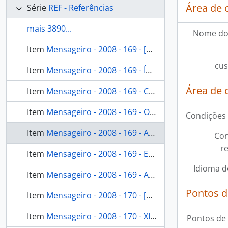
Área de 
Série
REF - Referências
mais 3890...
Nome do
Item
Mensageiro - 2008 - 169 - [Mensageiro]
cus
Item
Mensageiro - 2008 - 169 - Índios e camponeses em solidariedade [Mensageiro]
Área de 
Item
Mensageiro - 2008 - 169 - Cidade: o sonho vira pesadelo [Mensageiro]
Item
Mensageiro - 2008 - 169 - O rio é a moradia da nossa divindade [Mensageiro]
Condições 
Item
Mensageiro - 2008 - 169 - A festa dos mortos [Mensageiro]
Con
r
Item
Mensageiro - 2008 - 169 - Em Roraima, Golias é um anão [Mensageiro]
Idioma d
Item
Mensageiro - 2008 - 169 - Abril Indígena 2008: V Acampamento Terra Livre [Mensageiro]
Pontos d
Item
Mensageiro - 2008 - 170 - [Mensageiro]
Item
Mensageiro - 2008 - 170 - XINGU: a fonte da vida [Mensageiro]
Pontos de