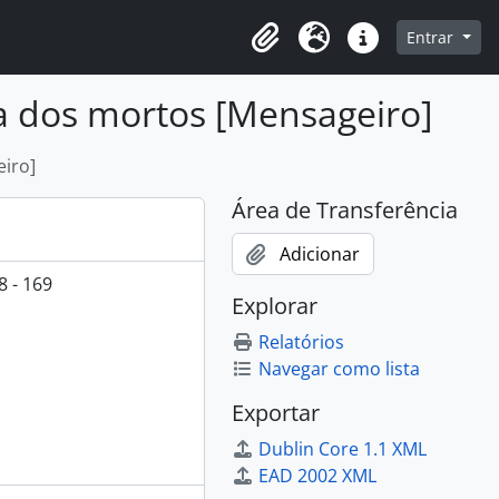
o
Entrar
Área de Transferência
Idioma
Atalhos
ta dos mortos [Mensageiro]
eiro]
Área de Transferência
Adicionar
 - 169
Explorar
Relatórios
Navegar como lista
Exportar
Dublin Core 1.1 XML
EAD 2002 XML