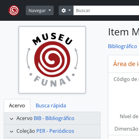
Skip to main content
Buscar
Opções de busca
Navegar
Item M
Bibliográfico
Área de 
Código de 
Acervo
Busca rápida
Nível de
Acervo
BIB - Bibliográfico
Dimensão 
Coleção
PER - Periódicos