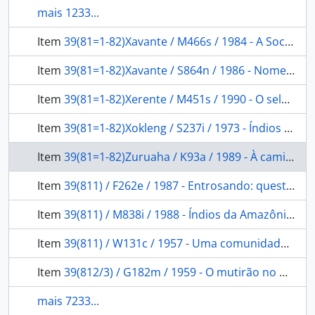
mais 1233...
Item
39(81=1-82)Xavante / M466s / 1984 - A Sociedade Xavante
Item
39(81=1-82)Xavante / S864n / 1986 - Nomes e amigos: da prática Xavante a uma reflexão sobre os Je.
Item
39(81=1-82)Xerente / M451s / 1990 - O selvagem e o inocente
Item
39(81=1-82)Xokleng / S237i / 1973 - Índios e brancos no sul do Brasil: a dramática experiência dos Xokleng.
Item
39(81=1-82)Zuruaha / K93a / 1989 - À caminho das malocas Zuruaha: reconhecimento e identificação de um povo indígena desconhecido.
Item
39(811) / F262e / 1987 - Entrosando: questões indígenas em Tefé.
Item
39(811) / M838i / 1988 - Índios da Amazônia, de maioria a minoria (1750-1850)
Item
39(811) / W131c / 1957 - Uma comunidade amazônica: estudo do homem nos trópicos.
Item
39(812/3) / G182m / 1959 - O mutirão no Nordeste
mais 7233...