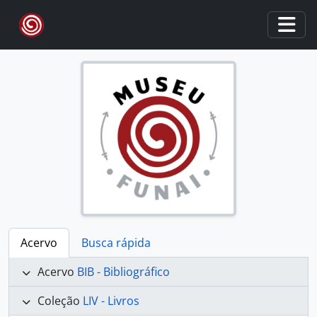
Skip to main content
Togg
Acervo
Busca rápida
Acervo
BIB - Bibliográfico
Coleção
LIV - Livros