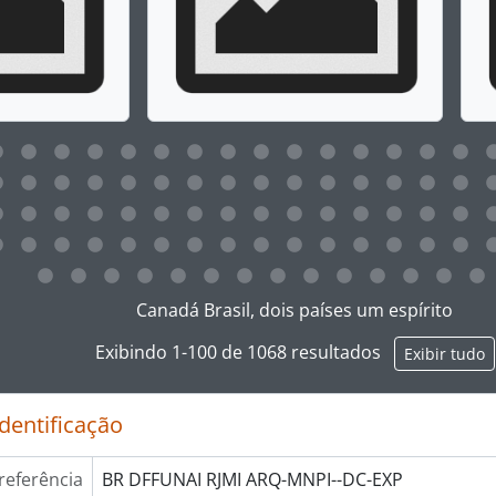
ar no link deste título da descrição a página de visualização
Canadá Brasil, dois países um espírito
Exibindo 1-100 de 1068 resultados
Exibir tudo
identificação
referência
BR DFFUNAI RJMI ARQ-MNPI--DC-EXP