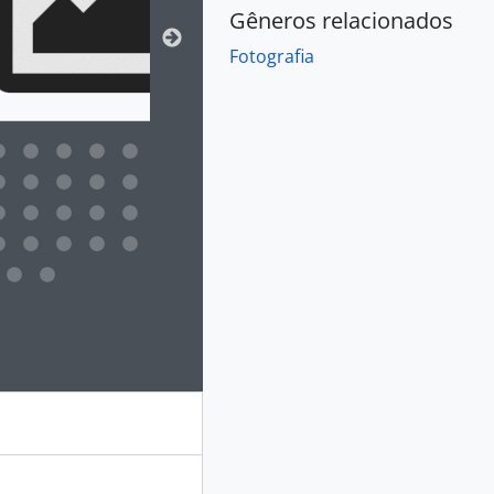
Gêneros relacionados
Fotografia
 da descrição deste objeto digital será aberta. O texto deste