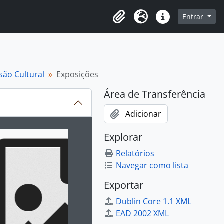
o
Entrar
Área de Transferência
Idioma
Atalhos
são Cultural
Exposições
Área de Transferência
Adicionar
ibido no carrossel seguinte será alterado. Clicando em qualq
Explorar
Relatórios
Navegar como lista
Exportar
Dublin Core 1.1 XML
EAD 2002 XML