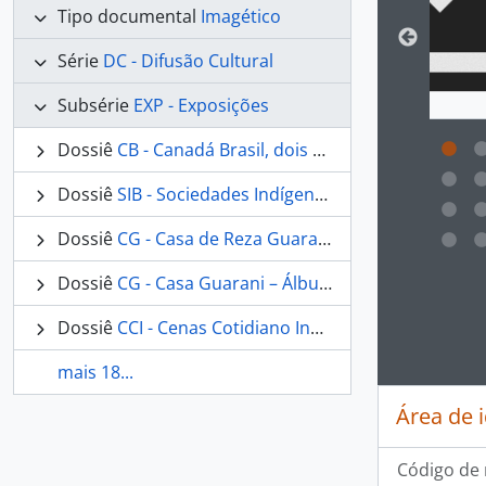
Tipo documental
Imagético
Série
DC - Difusão Cultural
Subsérie
EXP - Exposições
Dossiê
CB - Canadá Brasil, dois países um espírito – Álbum 19
Dossiê
SIB - Sociedades Indígenas Brasileiras – Álbum 19
Dossiê
CG - Casa de Reza Guarani – Álbum 20
Dossiê
CG - Casa Guarani – Álbum 20
Ao clic
Dossiê
CCI - Cenas Cotidiano Indígena – Álbum 21
mais 18...
Área de 
Código de 