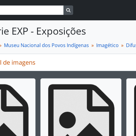
Busque na página de navegaçã
ie EXP - Exposições
Museu Nacional dos Povos Indígenas
Imagético
Difu
l de imagens
rar o slide atual deste carrossel, o título da descrição ex