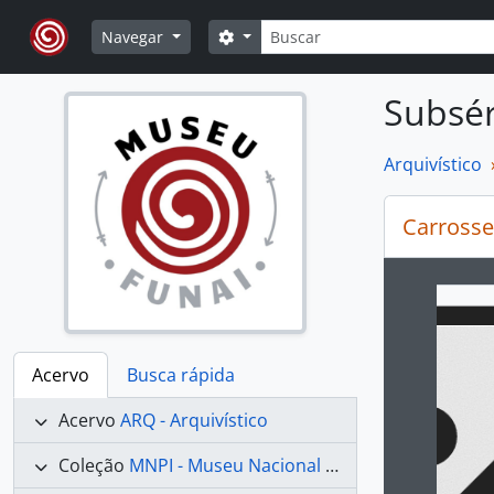
Skip to main content
Buscar
Opções de busca
Navegar
Subsér
Arquivístico
Carrosse
Ao alte
Acervo
Busca rápida
Acervo
ARQ - Arquivístico
Coleção
MNPI - Museu Nacional dos Povos Indígenas