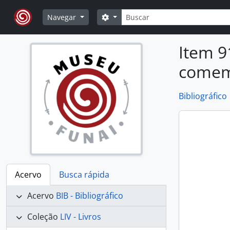
Skip to main content
Buscar
Opções de busca
Navegar
Item 9
comemo
Bibliográfico
Acervo
Busca rápida
Acervo
BIB - Bibliográfico
Coleção
LIV - Livros