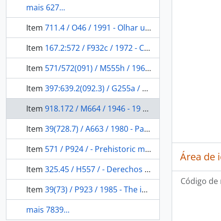
mais 627...
Item
711.4 / O46 / 1991 - Olhar urbano, olhar humano
Item
167.2:572 / F932c / 1972 - Carater social de uma aldeia: um estudo sociopsicanalítico.
Item
571/572(091) / M555h / 1966 - Histoire de L`anthropologie
Item
397:639.2(092.3) / G255a / 1989 - Antônio de Gastão, pescador de Cabo Frio
Item
918.172 / M664 / 1946 - 19 de Abril. O Dia do Índio; as comemorações realizadas em 1944 e 1945
Item
39(728.7) / A663 / 1980 - Panama indigena
Item
571 / P924 / - Prehistoric man in the new world
Área de 
Item
325.45 / H557 / - Derechos humanos y aborigenes;: el pueblo Mapuche.
Código de 
Item
39(73) / P923 / 1985 - The indians in American Society,: from the revolutionary war to the present.
mais 7839...