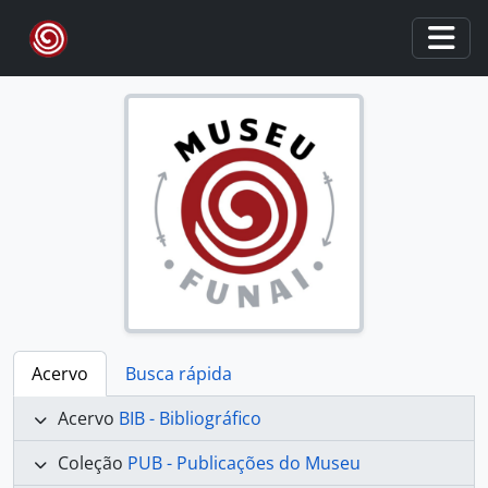
Skip to main content
Togg
Acervo
Busca rápida
Acervo
BIB - Bibliográfico
Coleção
PUB - Publicações do Museu