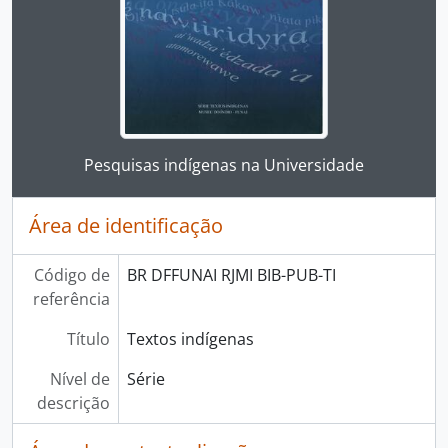
Ao clicar no link deste título da descrição a página 
Pesquisas indígenas na Universidade
Área de identificação
Código de
BR DFFUNAI RJMI BIB-PUB-TI
referência
Título
Textos indígenas
Nível de
Série
descrição