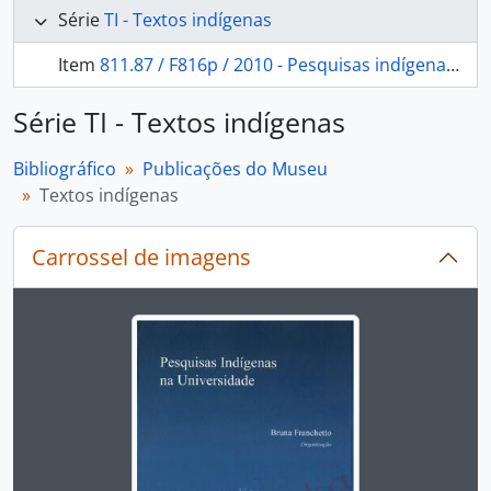
Série
TI - Textos indígenas
Item
811.87 / F816p / 2010 - Pesquisas indígenas na Universidade
Série TI - Textos indígenas
Bibliográfico
Publicações do Museu
Textos indígenas
Carrossel de imagens
Ao alterar o slide atual deste carrossel, o título 