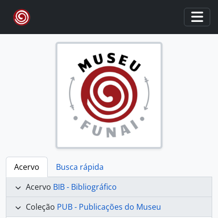
Skip to main content
Togg
Acervo
Busca rápida
Acervo
BIB - Bibliográfico
Coleção
PUB - Publicações do Museu